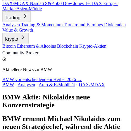
DAX/MDAX
Nasdaq
S&P 500
Dow Jones
TecDAX
Europa-
Märkte
Asien-Märkte
Trading
Analysen
Trading & Momentum
Turnaround
Earnings
Dividenden
Value & Growth
Krypto
Bitcoin
Ethereum & Altcoins
Blockchain
Krypto-Aktien
Community
Broker
Aktuellere News zu BMW
BMW vor entscheidendem Herbst 2026 →
BMW
·
Analysen
·
Auto & E-Mobilität
·
DAX/MDAX
BMW Aktie: Nikolaides neue
Konzernstrategie
BMW ernennt Michael Nikolaides zum
neuen Strategiechef, während die Aktie