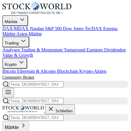
Märkte
DAX/MDAX
Nasdaq
S&P 500
Dow Jones
TecDAX
Europa-
Märkte
Asien-Märkte
Trading
Analysen
Trading & Momentum
Turnaround
Earnings
Dividenden
Value & Growth
Krypto
Bitcoin
Ethereum & Altcoins
Blockchain
Krypto-Aktien
Community
Broker
Schließen
Märkte