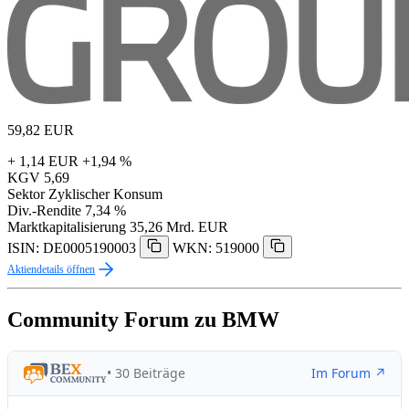
59,82
EUR
+ 1,14 EUR
+1,94 %
KGV
5,69
Sektor
Zyklischer Konsum
Div.-Rendite
7,34 %
Marktkapitalisierung
35,26 Mrd. EUR
ISIN: DE0005190003
WKN: 519000
Aktiendetails öffnen
Community Forum zu BMW