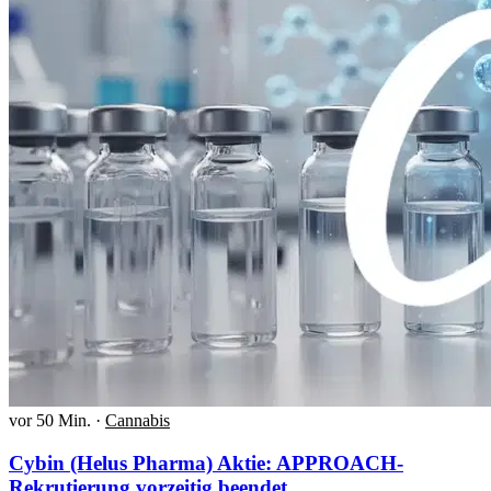
vor 50 Min.
·
Cannabis
Cybin (Helus Pharma) Aktie: APPROACH-
Rekrutierung vorzeitig beendet