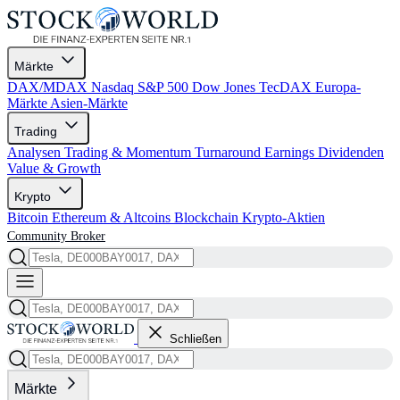
Märkte
DAX/MDAX
Nasdaq
S&P 500
Dow Jones
TecDAX
Europa-
Märkte
Asien-Märkte
Trading
Analysen
Trading & Momentum
Turnaround
Earnings
Dividenden
Value & Growth
Krypto
Bitcoin
Ethereum & Altcoins
Blockchain
Krypto-Aktien
Community
Broker
Schließen
Märkte