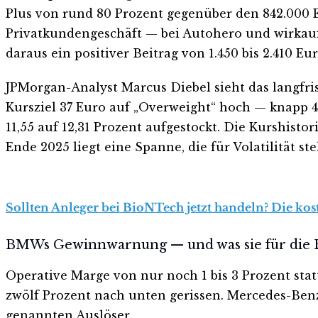
Plus von rund 80 Prozent gegenüber den 842.000 E
Privatkundengeschäft — bei Autohero und wirkaufe
daraus ein positiver Beitrag von 1.450 bis 2.410 E
JPMorgan-Analyst Marcus Diebel sieht das langfri
Kursziel 37 Euro auf „Overweight“ hoch — knapp 4
11,55 auf 12,31 Prozent aufgestockt. Die Kurshist
Ende 2025 liegt eine Spanne, die für Volatilität st
Sollten Anleger bei BioNTech jetzt handeln? Die kos
BMWs Gewinnwarnung — und was sie für die 
Operative Marge von nur noch 1 bis 3 Prozent sta
zwölf Prozent nach unten gerissen. Mercedes-Benz
genannten Auslöser.