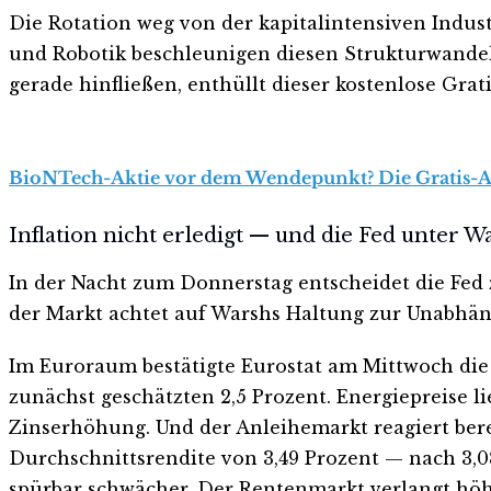
Die Rotation weg von der kapitalintensiven Indus
und Robotik beschleunigen diesen Strukturwandel
gerade hinfließen, enthüllt dieser kostenlose Grat
BioNTech-Aktie vor dem Wendepunkt? Die Gratis-Anal
Inflation nicht erledigt — und die Fed unter W
In der Nacht zum Donnerstag entscheidet die Fed
der Markt achtet auf Warshs Haltung zur Unabhäng
Im Euroraum bestätigte Eurostat am Mittwoch die M
zunächst geschätzten 2,5 Prozent. Energiepreise l
Zinserhöhung. Und der Anleihemarkt reagiert bere
Durchschnittsrendite von 3,49 Prozent — nach 3,08
spürbar schwächer. Der Rentenmarkt verlangt höher