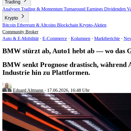
Trading
Analysen
Trading & Momentum
Turnaround
Earnings
Dividenden
V
Krypto
Bitcoin
Ethereum & Altcoins
Blockchain
Krypto-Aktien
Community
Broker
Auto & E-Mobilität
·
E-Commerce
·
Kolumnen
·
Marktberichte
·
New
BMW stürzt ab, Auto1 hebt ab — wo das Ge
BMW senkt Prognose drastisch, während Au
Industrie hin zu Plattformen.
Eduard Altmann
·
17.06.2026, 16:48 Uhr