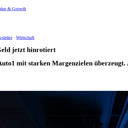
alue & Growth
sletter
·
Wirtschaft
ld jetzt hinrotiert
to1 mit starken Margenzielen überzeugt. 