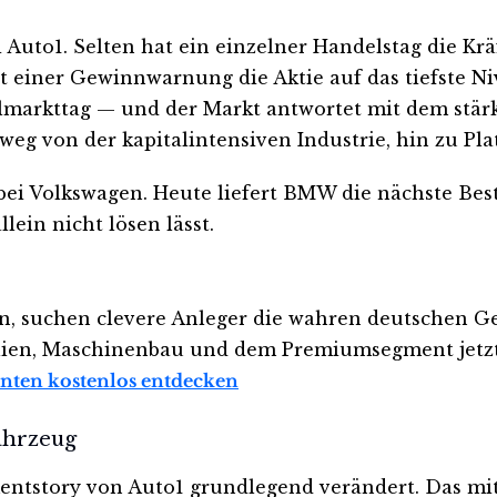
 Auto1. Selten hat ein einzelner Handelstag die Kr
iner Gewinnwarnung die Aktie auf das tiefste Nive
arkttag — und der Markt antwortet mit dem stärkst
: weg von der kapitalintensiven Industrie, hin zu 
bei Volkswagen. Heute liefert BMW die nächste Best
ein nicht lösen lässt.
 suchen clevere Anleger die wahren deutschen Ge
en, Maschinenbau und dem Premiumsegment jetzt da
ganten kostenlos entdecken
Fahrzeug
tstory von Auto1 grundlegend verändert. Das mittel