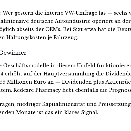
tur. Wer gestern die interne VW-Umfrage las — sec
talintensive deutsche Autoindustrie operiert an de
öglich abseits der OEMs. Bei Sixt etwa hat die Deu
en Haltungskosten je Fahrzeug.
 Gewinner
e Geschäftsmodelle in diesem Umfeld funktionieren
24 erhöht auf der Hauptversammlung die Dividende 
55 Millionen Euro an — Dividenden plus Aktienrück
tem. Redcare Pharmacy hebt ebenfalls die Prognos
gen, niedriger Kapitalintensität und Preissetzungs
enden Monate ist das ein klares Signal.