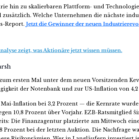
trie hin zu skalierbaren Plattform- und Technologi
 zusätzlich. Welche Unternehmen die nächste indu
is-Report.
Jetzt die Gewinner der neuen Industrierev
yse zeigt, was Aktionäre jetzt wissen müssen.
arsh
 zum ersten Mal unter dem neuen Vorsitzenden Kevi
igkeit der Notenbank und zur US-Inflation von 4,2
ai-Inflation bei 3,2 Prozent — die Kernrate wurde 
iegen 10,8 Prozent über Vorjahr. EZB-Ratsmitglied Š
its: Die Finanzagentur platzierte am Mittwoch ein
 Prozent bei der letzten Auktion. Die Nachfrage war
e Risikoprämien. Wer in Langläufern investiert ist,