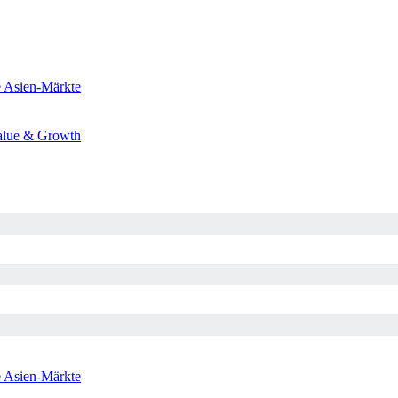
e
Asien-Märkte
alue & Growth
e
Asien-Märkte