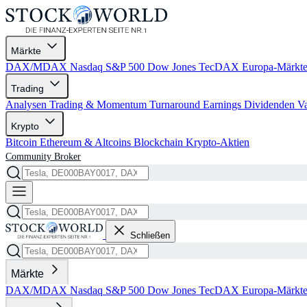
Märkte
DAX/MDAX
Nasdaq
S&P 500
Dow Jones
TecDAX
Europa-Märkt
Trading
Analysen
Trading & Momentum
Turnaround
Earnings
Dividenden
V
Krypto
Bitcoin
Ethereum & Altcoins
Blockchain
Krypto-Aktien
Community
Broker
Schließen
Märkte
DAX/MDAX
Nasdaq
S&P 500
Dow Jones
TecDAX
Europa-Märkt