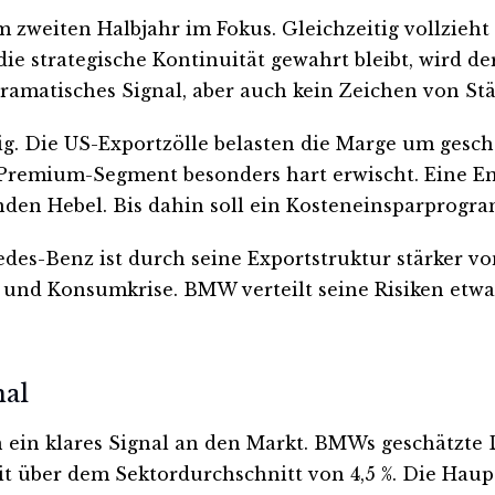
 zweiten Halbjahr im Fokus. Gleichzeitig vollzieht
e strategische Kontinuität gewahrt bleibt, wird de
dramatisches Signal, aber auch kein Zeichen von Stä
. Die US-Exportzölle belasten die Marge um geschät
 Premium-Segment besonders hart erwischt. Eine E
en Hebel. Bis dahin soll ein Kosteneinsparprogram
cedes-Benz ist durch seine Exportstruktur stärker 
- und Konsumkrise. BMW verteilt seine Risiken etwas
nal
in klares Signal an den Markt. BMWs geschätzte Di
weit über dem Sektordurchschnitt von 4,5 %. Die 