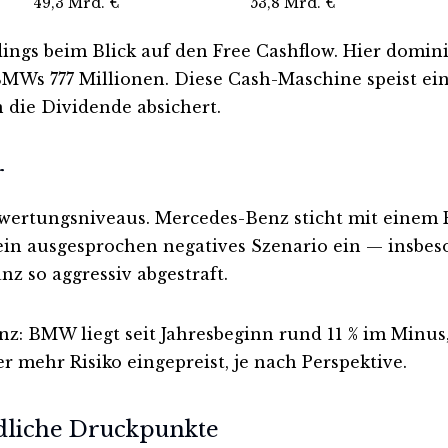
49,3 Mrd. €
53,8 Mrd. €
dings beim Blick auf den Free Cashflow. Hier domin
BMWs 777 Millionen. Diese Cash-Maschine speist ein
n die Dividende absichert.
r
Bewertungsniveaus. Mercedes-Benz sticht mit eine
r ein ausgesprochen negatives Szenario ein — insbe
nz so aggressiv abgestraft.
z: BMW liegt seit Jahresbeginn rund 11 % im Minus,
mehr Risiko eingepreist, je nach Perspektive.
edliche Druckpunkte