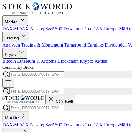
Märkte
DAX/MDAX
Nasdaq
S&P 500
Dow Jones
TecDAX
Europa-Märkt
Trading
Analysen
Trading & Momentum
Turnaround
Earnings
Dividenden
V
Krypto
Bitcoin
Ethereum & Altcoins
Blockchain
Krypto-Aktien
Community
Broker
Schließen
Märkte
DAX/MDAX
Nasdaq
S&P 500
Dow Jones
TecDAX
Europa-Märkt