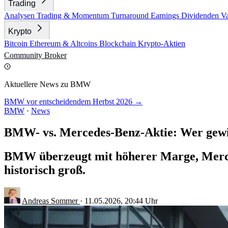
Trading
Analysen
Trading & Momentum
Turnaround
Earnings
Dividenden
V
Krypto
Bitcoin
Ethereum & Altcoins
Blockchain
Krypto-Aktien
Community
Broker
Aktuellere News zu BMW
BMW vor entscheidendem Herbst 2026 →
BMW
·
News
BMW- vs. Mercedes-Benz-Aktie: Wer gewi
BMW überzeugt mit höherer Marge, Merced
historisch groß.
Andreas Sommer
·
11.05.2026, 20:44 Uhr