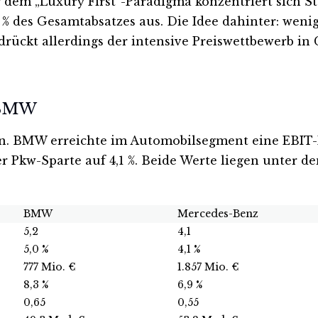
dem „Luxury First“-Paradigma konzentriert sich St
 des Gesamtabsatzes aus. Die Idee dahinter: wenig
 drückt allerdings der intensive Preiswettbewerb i
r BMW
chen. BMW erreichte im Automobilsegment eine EBIT
Pkw-Sparte auf 4,1 %. Beide Werte liegen unter de
BMW
Mercedes-Benz
5,2
4,1
5,0 %
4,1 %
777 Mio. €
1.857 Mio. €
8,3 %
6,9 %
0,65
0,55