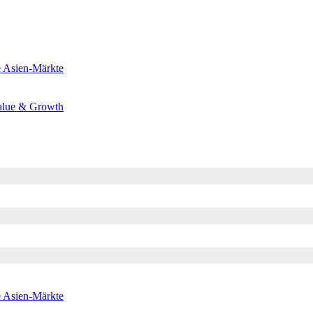
e
Asien-Märkte
alue & Growth
e
Asien-Märkte