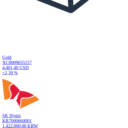
Gold
XC0009655157
4.401,40 USD
+2,39 %
SK Hynix
KR7000660001
1.422.000,00 KRW