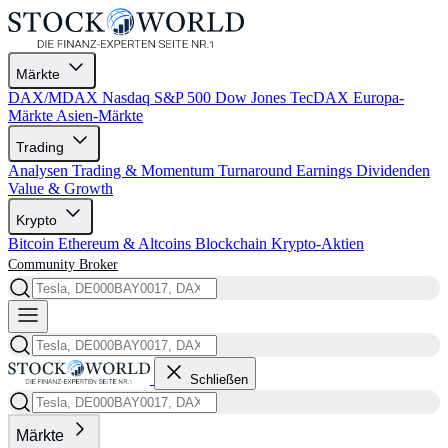
Märkte
DAX/MDAX
Nasdaq
S&P 500
Dow Jones
TecDAX
Europa-
Märkte
Asien-Märkte
Trading
Analysen
Trading & Momentum
Turnaround
Earnings
Dividenden
Value & Growth
Krypto
Bitcoin
Ethereum & Altcoins
Blockchain
Krypto-Aktien
Community
Broker
Schließen
Märkte