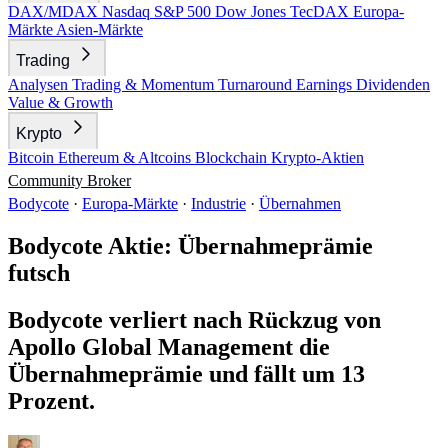
DAX/MDAX
Nasdaq
S&P 500
Dow Jones
TecDAX
Europa-
Märkte
Asien-Märkte
Trading
Analysen
Trading & Momentum
Turnaround
Earnings
Dividenden
Value & Growth
Krypto
Bitcoin
Ethereum & Altcoins
Blockchain
Krypto-Aktien
Community
Broker
Bodycote
·
Europa-Märkte
·
Industrie
·
Übernahmen
Bodycote Aktie: Übernahmeprämie
futsch
Bodycote verliert nach Rückzug von
Apollo Global Management die
Übernahmeprämie und fällt um 13
Prozent.