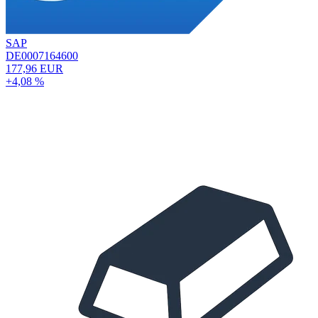
SAP
DE0007164600
177,96 EUR
+4,08 %