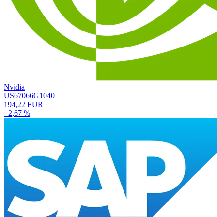
Nvidia
US67066G1040
194,22 EUR
+2,67 %