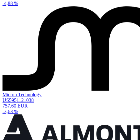
-4,88 %
Micron Technology
US5951121038
757,60 EUR
-3,63 %