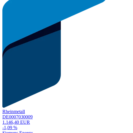
Rheinmetall
DE0007030009
1.146,40 EUR
-1,09 %
Siemens Energy