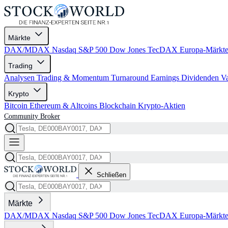
Märkte
DAX/MDAX
Nasdaq
S&P 500
Dow Jones
TecDAX
Europa-Märkt
Trading
Analysen
Trading & Momentum
Turnaround
Earnings
Dividenden
V
Krypto
Bitcoin
Ethereum & Altcoins
Blockchain
Krypto-Aktien
Community
Broker
Schließen
Märkte
DAX/MDAX
Nasdaq
S&P 500
Dow Jones
TecDAX
Europa-Märkt