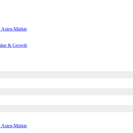
e
Asien-Märkte
alue & Growth
e
Asien-Märkte