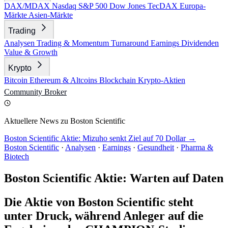
DAX/MDAX
Nasdaq
S&P 500
Dow Jones
TecDAX
Europa-
Märkte
Asien-Märkte
Trading
Analysen
Trading & Momentum
Turnaround
Earnings
Dividenden
Value & Growth
Krypto
Bitcoin
Ethereum & Altcoins
Blockchain
Krypto-Aktien
Community
Broker
Aktuellere News zu Boston Scientific
Boston Scientific Aktie: Mizuho senkt Ziel auf 70 Dollar →
Boston Scientific
·
Analysen
·
Earnings
·
Gesundheit
·
Pharma &
Biotech
Boston Scientific Aktie: Warten auf Daten
Die Aktie von Boston Scientific steht
unter Druck, während Anleger auf die