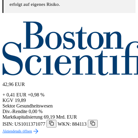
erfolgt auf eigenes Risiko.
42,96
EUR
+ 0,41 EUR
+0,98 %
KGV
19,89
Sektor
Gesundheitswesen
Div.-Rendite
0,00 %
Marktkapitalisierung
69,19 Mrd. EUR
ISIN: US1011371077
WKN: 884113
Aktiendetails öffnen