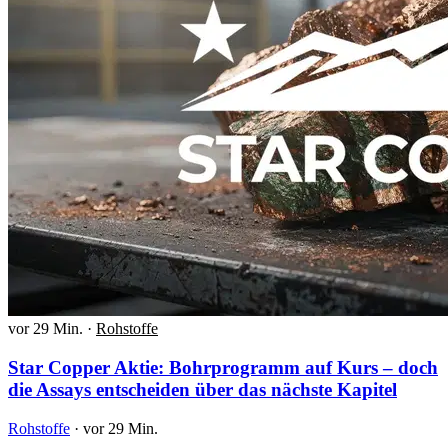
vor 29 Min.
·
Rohstoffe
Star Copper Aktie: Bohrprogramm auf Kurs – doch
die Assays entscheiden über das nächste Kapitel
Rohstoffe
·
vor 29 Min.