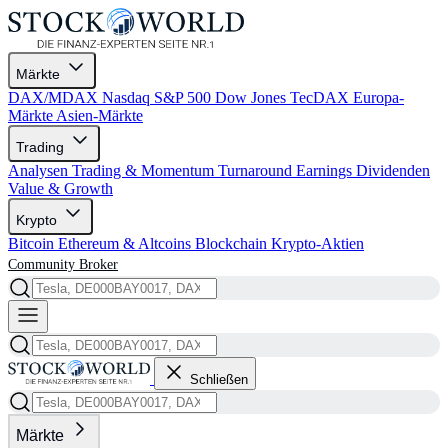
Märkte
DAX/MDAX
Nasdaq
S&P 500
Dow Jones
TecDAX
Europa-
Märkte
Asien-Märkte
Trading
Analysen
Trading & Momentum
Turnaround
Earnings
Dividenden
Value & Growth
Krypto
Bitcoin
Ethereum & Altcoins
Blockchain
Krypto-Aktien
Community
Broker
Schließen
Märkte