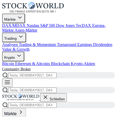
Märkte
DAX/MDAX
Nasdaq
S&P 500
Dow Jones
TecDAX
Europa-
Märkte
Asien-Märkte
Trading
Analysen
Trading & Momentum
Turnaround
Earnings
Dividenden
Value & Growth
Krypto
Bitcoin
Ethereum & Altcoins
Blockchain
Krypto-Aktien
Community
Broker
Schließen
Märkte