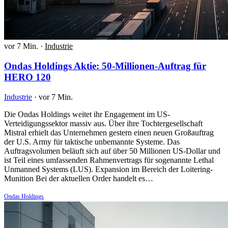
vor 7 Min.
·
Industrie
Ondas Holdings Aktie: 50-Millionen-Auftrag für
HERO 120
Industrie
·
vor 7 Min.
Die Ondas Holdings weitet ihr Engagement im US-
Verteidigungssektor massiv aus. Über ihre Tochtergesellschaft
Mistral erhielt das Unternehmen gestern einen neuen Großauftrag
der U.S. Army für taktische unbemannte Systeme. Das
Auftragsvolumen beläuft sich auf über 50 Millionen US-Dollar und
ist Teil eines umfassenden Rahmenvertrags für sogenannte Lethal
Unmanned Systems (LUS). Expansion im Bereich der Loitering-
Munition Bei der aktuellen Order handelt es…
Ondas Holdings