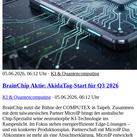
05.06.2026, 06:12 Uhr
·
KI & Quantencomputing
BrainChip Aktie: AkidaTag-Start für Q3 2026
KI & Quantencomputing
·
05.06.2026, 06:12 Uhr
BrainChip nutzt die Bühne der COMPUTEX in Taipeh. Zusammen
mit dem taiwanesischen Partner MicroIP bringt der australische
Chip-Spezialist seine neuromorphe KI-Technologie ins
Rampenlicht. Im Fokus stehen energieeffiziente Edge-Lösungen –
und ein konkreter Produktionsplan. Partnerschaft mit MicroIP Das
Abkommen ist mehr als eine Absichtserklärung. MicroIP entwickelt