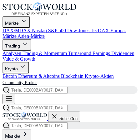
Märkte
DAX/MDAX
Nasdaq
S&P 500
Dow Jones
TecDAX
Europa-
Märkte
Asien-Märkte
Trading
Analysen
Trading & Momentum
Turnaround
Earnings
Dividenden
Value & Growth
Krypto
Bitcoin
Ethereum & Altcoins
Blockchain
Krypto-Aktien
Community
Broker
Schließen
Märkte