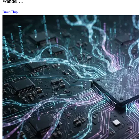
Wandel.…
BrainChip