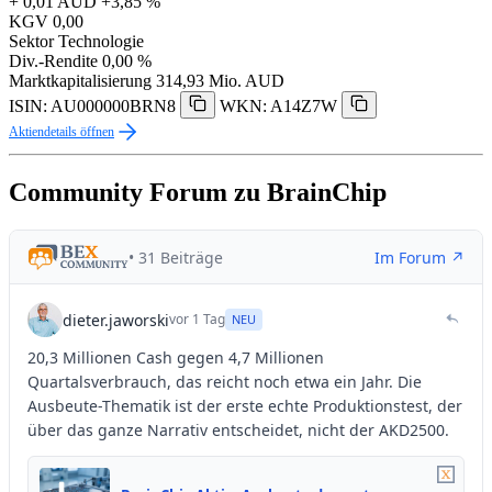
+ 0,01 AUD
+3,85 %
KGV
0,00
Sektor
Technologie
Div.-Rendite
0,00 %
Marktkapitalisierung
314,93 Mio. AUD
ISIN: AU000000BRN8
WKN: A14Z7W
Aktiendetails öffnen
Community Forum zu BrainChip