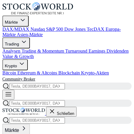
Märkte
DAX/MDAX
Nasdaq
S&P 500
Dow Jones
TecDAX
Europa-
Märkte
Asien-Märkte
Trading
Analysen
Trading & Momentum
Turnaround
Earnings
Dividenden
Value & Growth
Krypto
Bitcoin
Ethereum & Altcoins
Blockchain
Krypto-Aktien
Community
Broker
Schließen
Märkte