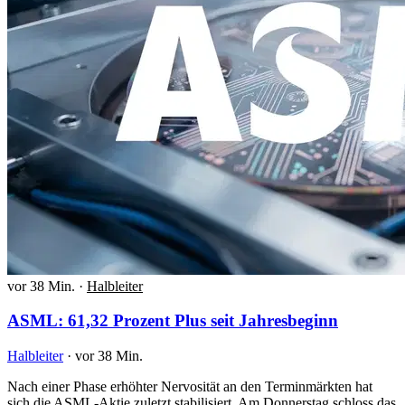
vor 38 Min.
·
Halbleiter
ASML: 61,32 Prozent Plus seit Jahresbeginn
Halbleiter
·
vor 38 Min.
Nach einer Phase erhöhter Nervosität an den Terminmärkten hat
sich die ASML-Aktie zuletzt stabilisiert. Am Donnerstag schloss das