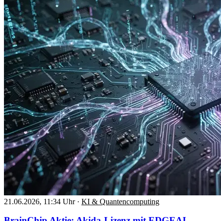
21.06.2026, 11:34 Uhr
·
KI & Quantencomputing
BrainChip Aktie: Akida-Lizenz mit EDGEAI