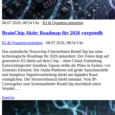
08.07.2026, 08:54 Uhr
·
KI & Quantencomputing
BrainChip Aktie: Roadmap für 2026 vorgestellt
KI & Quantencomputing
·
08.07.2026, 08:54 Uhr
Das australische Neurochip-Unternehmen BrainChip hat seine
technologische Roadmap für 2026 präsentiert. Der Fokus liegt auf
generativer KI direkt auf dem Chip – ohne Cloud-Anbindung.
Entwicklungschef Jonathon Tapson stellte die Pläne in Sydney vor.
Zentrales Element: Die Akida-Plattform soll große Sprachmodelle
und komplexe Signalverarbeitung direkt am digitalen Rand
ermöglichen. Der Stromverbrauch bleibt minimal. Vom IP-
Lizenzgeber zum Systemanbieter BrainChip durchläuft einen
Wandel.…
BrainChip