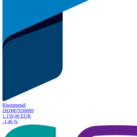
Rheinmetall
DE0007030009
1.159,00 EUR
-3,46 %