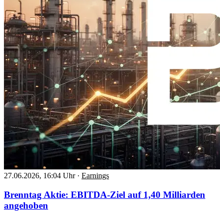
27.06.2026, 16:04 Uhr
·
Earnings
Brenntag Aktie: EBITDA-Ziel auf 1,40 Milliarden
angehoben