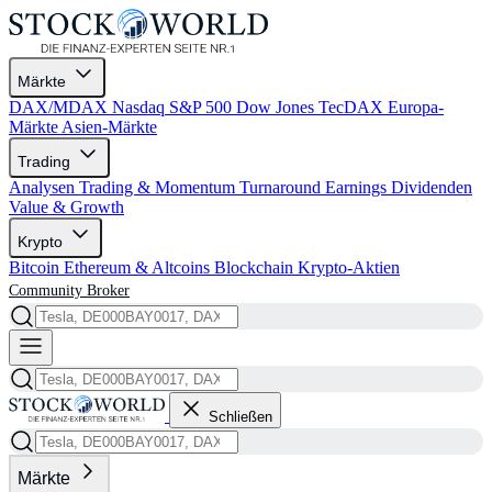
Märkte
DAX/MDAX
Nasdaq
S&P 500
Dow Jones
TecDAX
Europa-
Märkte
Asien-Märkte
Trading
Analysen
Trading & Momentum
Turnaround
Earnings
Dividenden
Value & Growth
Krypto
Bitcoin
Ethereum & Altcoins
Blockchain
Krypto-Aktien
Community
Broker
Schließen
Märkte