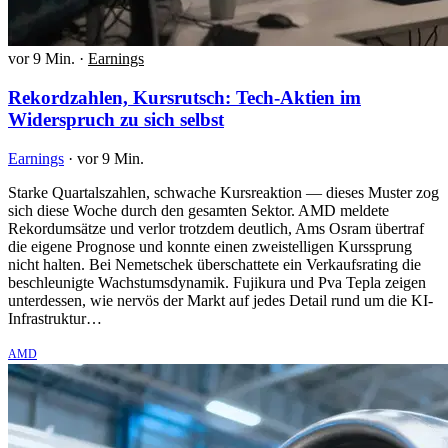
vor 9 Min.
·
Earnings
Rekordzahlen, Kursrutsch: Tech-Aktien im
Widerspruch zu sich selbst
Earnings
·
vor 9 Min.
Starke Quartalszahlen, schwache Kursreaktion — dieses Muster zog
sich diese Woche durch den gesamten Sektor. AMD meldete
Rekordumsätze und verlor trotzdem deutlich, Ams Osram übertraf
die eigene Prognose und konnte einen zweistelligen Kurssprung
nicht halten. Bei Nemetschek überschattete ein Verkaufsrating die
beschleunigte Wachstumsdynamik. Fujikura und Pva Tepla zeigen
unterdessen, wie nervös der Markt auf jedes Detail rund um die KI-
Infrastruktur…
AMD