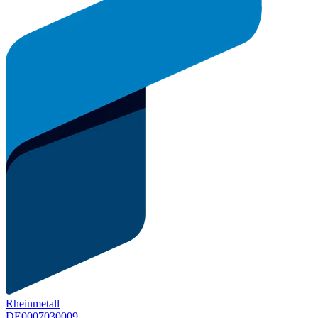
Rheinmetall
DE0007030009