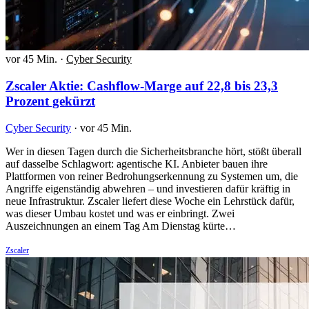
vor 45 Min.
·
Cyber Security
Zscaler Aktie: Cashflow-Marge auf 22,8 bis 23,3
Prozent gekürzt
Cyber Security
·
vor 45 Min.
Wer in diesen Tagen durch die Sicherheitsbranche hört, stößt überall
auf dasselbe Schlagwort: agentische KI. Anbieter bauen ihre
Plattformen von reiner Bedrohungserkennung zu Systemen um, die
Angriffe eigenständig abwehren – und investieren dafür kräftig in
neue Infrastruktur. Zscaler liefert diese Woche ein Lehrstück dafür,
was dieser Umbau kostet und was er einbringt. Zwei
Auszeichnungen an einem Tag Am Dienstag kürte…
Zscaler