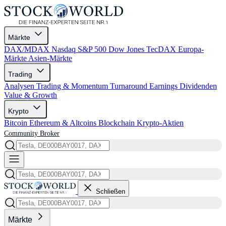
Märkte
DAX/MDAX
Nasdaq
S&P 500
Dow Jones
TecDAX
Europa-
Märkte
Asien-Märkte
Trading
Analysen
Trading & Momentum
Turnaround
Earnings
Dividenden
Value & Growth
Krypto
Bitcoin
Ethereum & Altcoins
Blockchain
Krypto-Aktien
Community
Broker
Schließen
Märkte