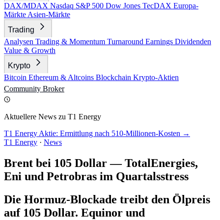
DAX/MDAX
Nasdaq
S&P 500
Dow Jones
TecDAX
Europa-
Märkte
Asien-Märkte
Trading
Analysen
Trading & Momentum
Turnaround
Earnings
Dividenden
Value & Growth
Krypto
Bitcoin
Ethereum & Altcoins
Blockchain
Krypto-Aktien
Community
Broker
Aktuellere News zu T1 Energy
T1 Energy Aktie: Ermittlung nach 510-Millionen-Kosten →
T1 Energy
·
News
Brent bei 105 Dollar — TotalEnergies,
Eni und Petrobras im Quartalsstress
Die Hormuz-Blockade treibt den Ölpreis
auf 105 Dollar. Equinor und