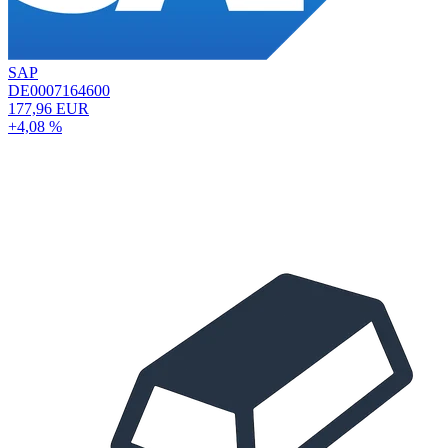
SAP
DE0007164600
177,96 EUR
+4,08 %