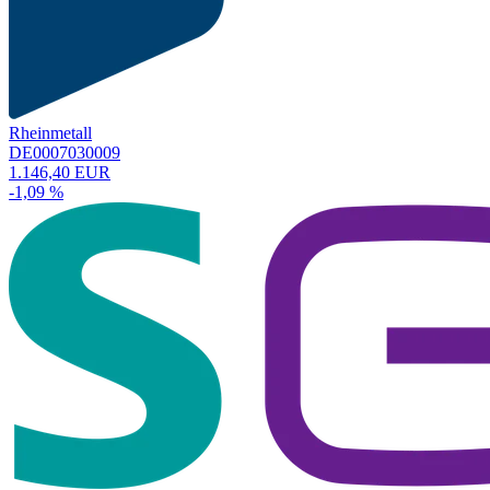
Rheinmetall
DE0007030009
1.146,40 EUR
-1,09 %