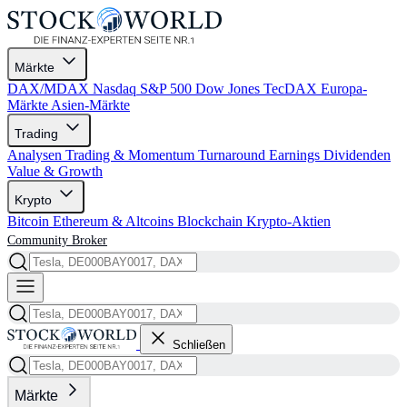
Märkte
DAX/MDAX
Nasdaq
S&P 500
Dow Jones
TecDAX
Europa-
Märkte
Asien-Märkte
Trading
Analysen
Trading & Momentum
Turnaround
Earnings
Dividenden
Value & Growth
Krypto
Bitcoin
Ethereum & Altcoins
Blockchain
Krypto-Aktien
Community
Broker
Schließen
Märkte