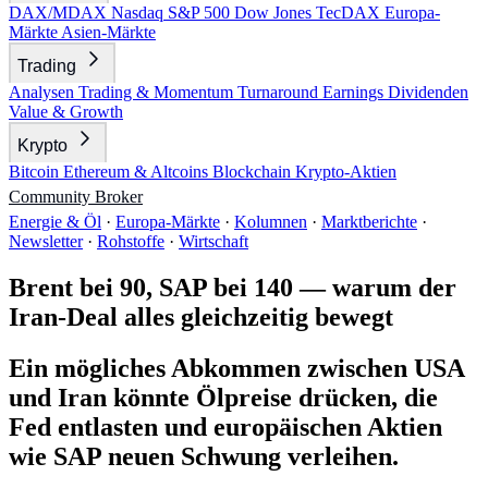
DAX/MDAX
Nasdaq
S&P 500
Dow Jones
TecDAX
Europa-
Märkte
Asien-Märkte
Trading
Analysen
Trading & Momentum
Turnaround
Earnings
Dividenden
Value & Growth
Krypto
Bitcoin
Ethereum & Altcoins
Blockchain
Krypto-Aktien
Community
Broker
Energie & Öl
·
Europa-Märkte
·
Kolumnen
·
Marktberichte
·
Newsletter
·
Rohstoffe
·
Wirtschaft
Brent bei 90, SAP bei 140 — warum der
Iran-Deal alles gleichzeitig bewegt
Ein mögliches Abkommen zwischen USA
und Iran könnte Ölpreise drücken, die
Fed entlasten und europäischen Aktien
wie SAP neuen Schwung verleihen.