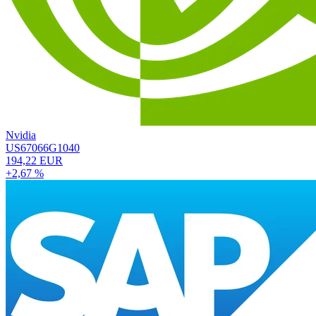
Nvidia
US67066G1040
194,22 EUR
+2,67 %