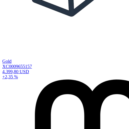
Gold
XC0009655157
4.399,80 USD
+2,35 %