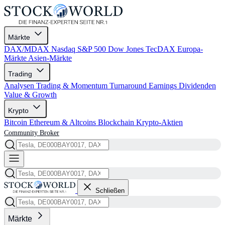
Märkte
DAX/MDAX
Nasdaq
S&P 500
Dow Jones
TecDAX
Europa-
Märkte
Asien-Märkte
Trading
Analysen
Trading & Momentum
Turnaround
Earnings
Dividenden
Value & Growth
Krypto
Bitcoin
Ethereum & Altcoins
Blockchain
Krypto-Aktien
Community
Broker
Schließen
Märkte