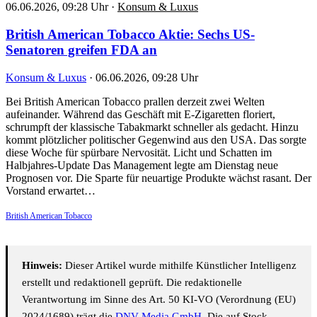
06.06.2026, 09:28 Uhr
·
Konsum & Luxus
British American Tobacco Aktie: Sechs US-
Senatoren greifen FDA an
Konsum & Luxus
·
06.06.2026, 09:28 Uhr
Bei British American Tobacco prallen derzeit zwei Welten
aufeinander. Während das Geschäft mit E-Zigaretten floriert,
schrumpft der klassische Tabakmarkt schneller als gedacht. Hinzu
kommt plötzlicher politischer Gegenwind aus den USA. Das sorgte
diese Woche für spürbare Nervosität. Licht und Schatten im
Halbjahres-Update Das Management legte am Dienstag neue
Prognosen vor. Die Sparte für neuartige Produkte wächst rasant. Der
Vorstand erwartet…
British American Tobacco
Hinweis:
Dieser Artikel wurde mithilfe Künstlicher Intelligenz
erstellt und redaktionell geprüft. Die redaktionelle
Verantwortung im Sinne des Art. 50 KI-VO (Verordnung (EU)
2024/1689) trägt die
DNV Media GmbH
. Die auf Stock-