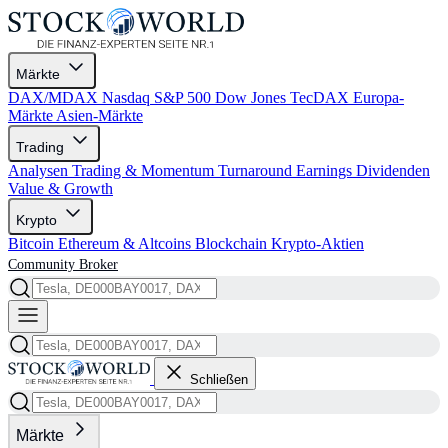
Märkte
DAX/MDAX
Nasdaq
S&P 500
Dow Jones
TecDAX
Europa-
Märkte
Asien-Märkte
Trading
Analysen
Trading & Momentum
Turnaround
Earnings
Dividenden
Value & Growth
Krypto
Bitcoin
Ethereum & Altcoins
Blockchain
Krypto-Aktien
Community
Broker
Schließen
Märkte