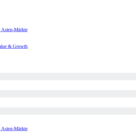
e
Asien-Märkte
alue & Growth
e
Asien-Märkte