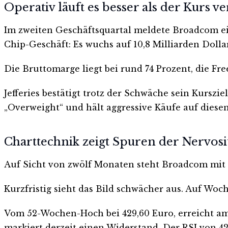
Operativ läuft es besser als der Kurs v
Im zweiten Geschäftsquartal meldete Broadcom eine
Chip-Geschäft: Es wuchs auf 10,8 Milliarden Dolla
Die Bruttomarge liegt bei rund 74 Prozent, die Fr
Jefferies bestätigt trotz der Schwäche sein Kurszi
„Overweight“ und hält aggressive Käufe auf diesem
Charttechnik zeigt Spuren der Nervosi
Auf Sicht von zwölf Monaten steht Broadcom mit e
Kurzfristig sieht das Bild schwächer aus. Auf Woc
Vom 52-Wochen-Hoch bei 429,60 Euro, erreicht am 3
markiert derzeit einen Widerstand. Der RSI von 42