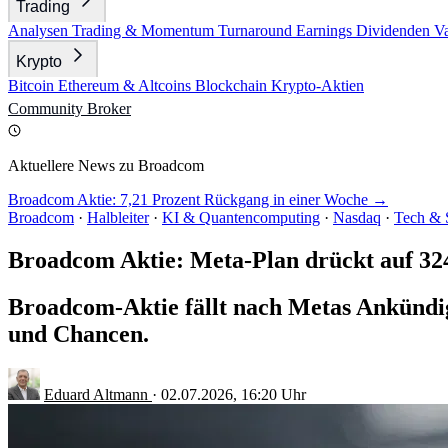
Trading
Analysen
Trading & Momentum
Turnaround
Earnings
Dividenden
V
Krypto
Bitcoin
Ethereum & Altcoins
Blockchain
Krypto-Aktien
Community
Broker
Aktuellere News zu Broadcom
Broadcom Aktie: 7,21 Prozent Rückgang in einer Woche →
Broadcom
·
Halbleiter
·
KI & Quantencomputing
·
Nasdaq
·
Tech & 
Broadcom Aktie: Meta-Plan drückt auf 32
Broadcom-Aktie fällt nach Metas Ankündig
und Chancen.
Eduard Altmann
·
02.07.2026, 16:20 Uhr