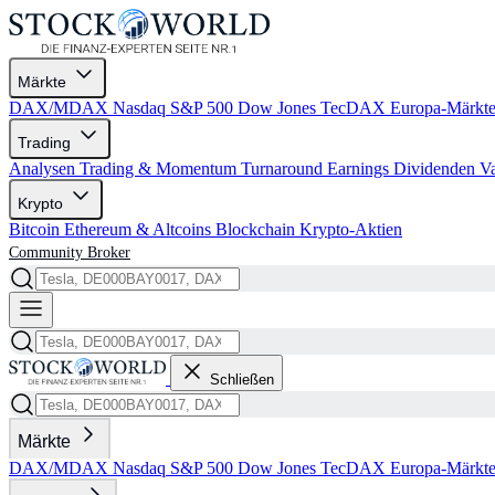
Märkte
DAX/MDAX
Nasdaq
S&P 500
Dow Jones
TecDAX
Europa-Märkt
Trading
Analysen
Trading & Momentum
Turnaround
Earnings
Dividenden
V
Krypto
Bitcoin
Ethereum & Altcoins
Blockchain
Krypto-Aktien
Community
Broker
Schließen
Märkte
DAX/MDAX
Nasdaq
S&P 500
Dow Jones
TecDAX
Europa-Märkt