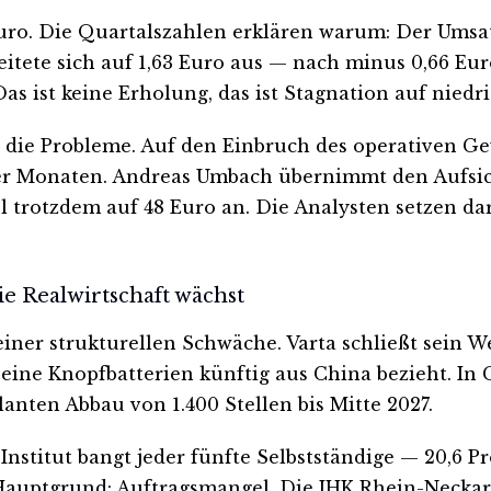
 Euro. Die Quartalszahlen erklären warum: Der Umsa
 weitete sich auf 1,63 Euro aus — nach minus 0,66 E
as ist keine Erholung, das ist Stagnation auf niedr
 die Probleme. Auf den Einbruch des operativen Ge
r Monaten. Andreas Umbach übernimmt den Aufsichts
 trotzdem auf 48 Euro an. Die Analysten setzen dara
die Realwirtschaft wächst
 einer strukturellen Schwäche. Varta schließt sein 
seine Knopfbatterien künftig aus China bezieht. In 
nten Abbau von 1.400 Stellen bis Mitte 2027.
Institut bangt jeder fünfte Selbstständige — 20,6 P
t. Hauptgrund: Auftragsmangel. Die IHK Rhein-Neck