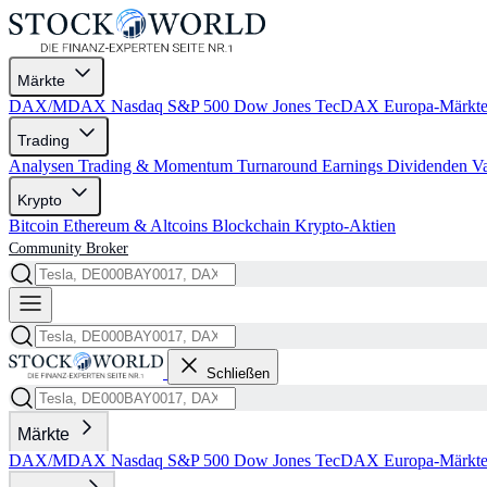
Märkte
DAX/MDAX
Nasdaq
S&P 500
Dow Jones
TecDAX
Europa-Märkt
Trading
Analysen
Trading & Momentum
Turnaround
Earnings
Dividenden
V
Krypto
Bitcoin
Ethereum & Altcoins
Blockchain
Krypto-Aktien
Community
Broker
Schließen
Märkte
DAX/MDAX
Nasdaq
S&P 500
Dow Jones
TecDAX
Europa-Märkt