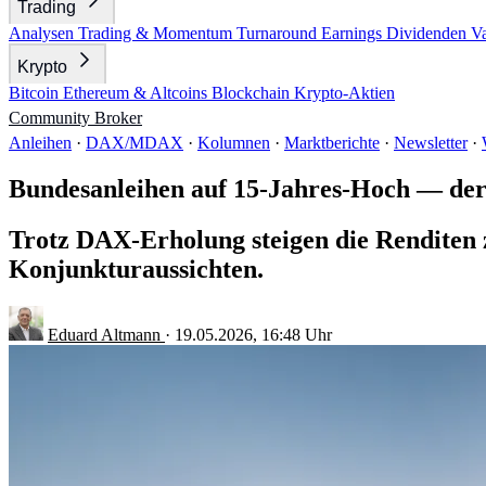
Trading
Analysen
Trading & Momentum
Turnaround
Earnings
Dividenden
V
Krypto
Bitcoin
Ethereum & Altcoins
Blockchain
Krypto-Aktien
Community
Broker
Anleihen
·
DAX/MDAX
·
Kolumnen
·
Marktberichte
·
Newsletter
·
Bundesanleihen auf 15-Jahres-Hoch — der 
Trotz DAX-Erholung steigen die Renditen z
Konjunkturaussichten.
Eduard Altmann
·
19.05.2026, 16:48 Uhr