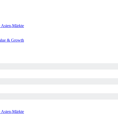
e
Asien-Märkte
alue & Growth
e
Asien-Märkte