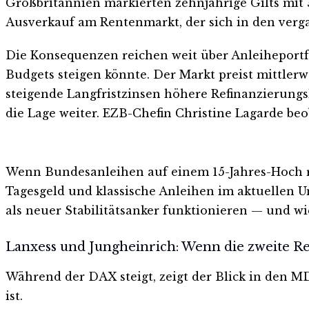
Großbritannien markierten zehnjährige Gilts mit 5
Ausverkauf am Rentenmarkt, der sich in den verg
Die Konsequenzen reichen weit über Anleiheportfol
Budgets steigen könnte. Der Markt preist mittler
steigende Langfristzinsen höhere Refinanzierung
die Lage weiter. EZB-Chefin Christine Lagarde be
Wenn Bundesanleihen auf einem 15-Jahres-Hoch ren
Tagesgeld und klassische Anleihen im aktuellen U
als neuer Stabilitätsanker funktionieren — und wie
Lanxess und Jungheinrich: Wenn die zweite Re
Während der DAX steigt, zeigt der Blick in den M
ist.