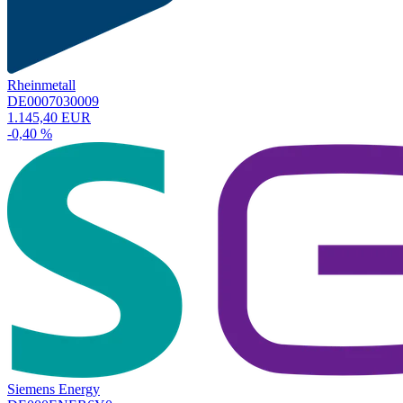
Rheinmetall
DE0007030009
1.145,40 EUR
-0,40 %
Siemens Energy