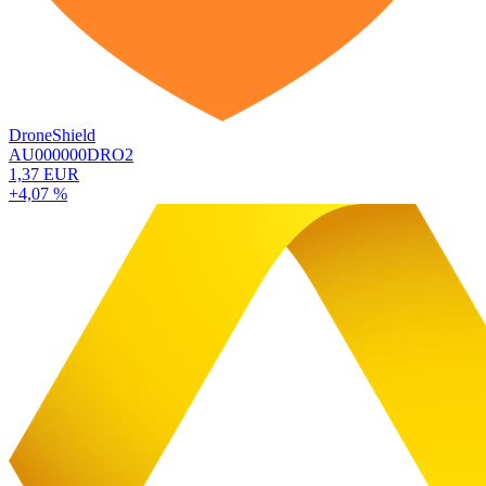
DroneShield
AU000000DRO2
1,37 EUR
+4,07 %