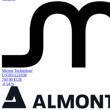
Micron Technology
US5951121038
760,90 EUR
-0,54 %