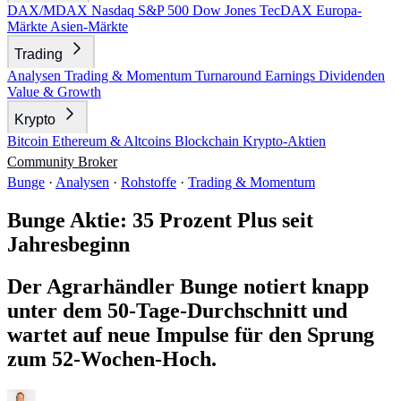
DAX/MDAX
Nasdaq
S&P 500
Dow Jones
TecDAX
Europa-
Märkte
Asien-Märkte
Trading
Analysen
Trading & Momentum
Turnaround
Earnings
Dividenden
Value & Growth
Krypto
Bitcoin
Ethereum & Altcoins
Blockchain
Krypto-Aktien
Community
Broker
Bunge
·
Analysen
·
Rohstoffe
·
Trading & Momentum
Bunge Aktie: 35 Prozent Plus seit
Jahresbeginn
Der Agrarhändler Bunge notiert knapp
unter dem 50-Tage-Durchschnitt und
wartet auf neue Impulse für den Sprung
zum 52-Wochen-Hoch.