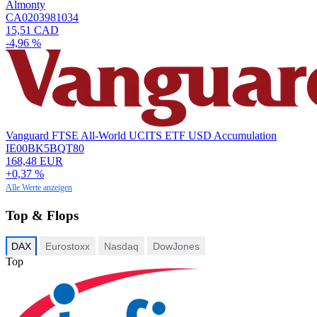
Almonty
CA0203981034
15,51 CAD
-4,96 %
Vanguard FTSE All-World UCITS ETF USD Accumulation
IE00BK5BQT80
168,48 EUR
+0,37 %
Alle Werte anzeigen
Top & Flops
DAX
Eurostoxx
Nasdaq
DowJones
Top