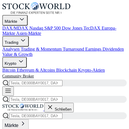
Märkte
DAX/MDAX
Nasdaq
S&P 500
Dow Jones
TecDAX
Europa-
Märkte
Asien-Märkte
Trading
Analysen
Trading & Momentum
Turnaround
Earnings
Dividenden
Value & Growth
Krypto
Bitcoin
Ethereum & Altcoins
Blockchain
Krypto-Aktien
Community
Broker
Schließen
Märkte