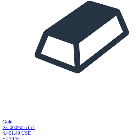
Gold
XC0009655157
4.401,40 USD
+2,39 %