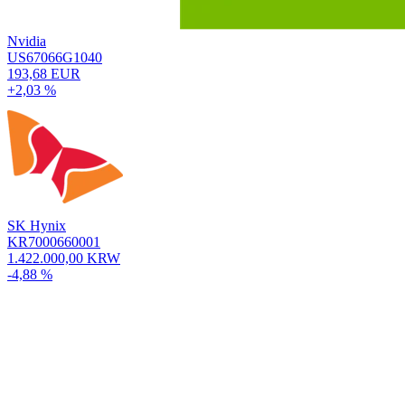
Nvidia
US67066G1040
193,68 EUR
+2,03 %
SK Hynix
KR7000660001
1.422.000,00 KRW
-4,88 %