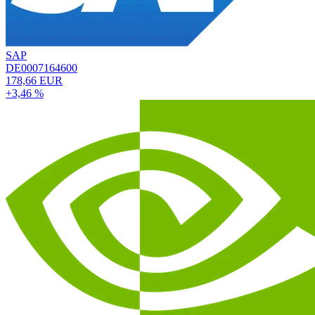
SAP
DE0007164600
178,66 EUR
+3,46 %