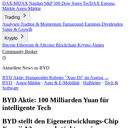
DAX/MDAX
Nasdaq
S&P 500
Dow Jones
TecDAX
Europa-
Märkte
Asien-Märkte
Trading
Analysen
Trading & Momentum
Turnaround
Earnings
Dividenden
Value & Growth
Krypto
Bitcoin
Ethereum & Altcoins
Blockchain
Krypto-Aktien
Community
Broker
Aktuellere News zu BYD
BYD Aktie: Humanoider Roboter "Xiao Di" im August →
BYD
·
Asien-Märkte
·
Auto & E-Mobilität
·
Halbleiter
·
Tech &
Software
BYD Aktie: 100 Milliarden Yuan für
intelligente Tech
BYD stellt den Eigenentwicklungs-Chip