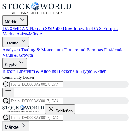
Märkte
DAX/MDAX
Nasdaq
S&P 500
Dow Jones
TecDAX
Europa-
Märkte
Asien-Märkte
Trading
Analysen
Trading & Momentum
Turnaround
Earnings
Dividenden
Value & Growth
Krypto
Bitcoin
Ethereum & Altcoins
Blockchain
Krypto-Aktien
Community
Broker
Schließen
Märkte