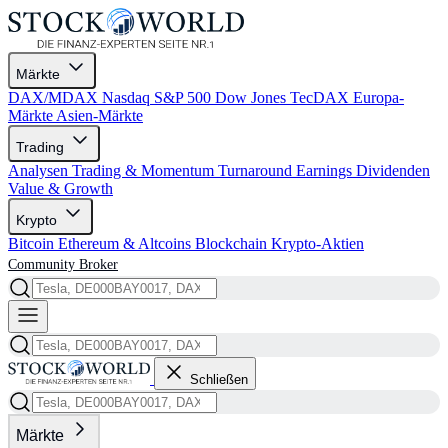
Märkte
DAX/MDAX
Nasdaq
S&P 500
Dow Jones
TecDAX
Europa-
Märkte
Asien-Märkte
Trading
Analysen
Trading & Momentum
Turnaround
Earnings
Dividenden
Value & Growth
Krypto
Bitcoin
Ethereum & Altcoins
Blockchain
Krypto-Aktien
Community
Broker
Schließen
Märkte