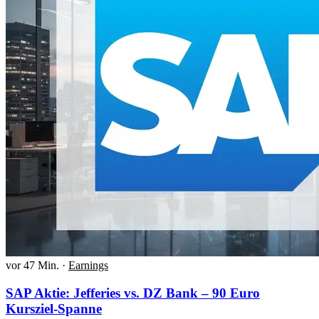
vor 47 Min.
·
Earnings
SAP Aktie: Jefferies vs. DZ Bank – 90 Euro
Kursziel-Spanne