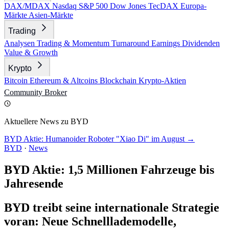
DAX/MDAX
Nasdaq
S&P 500
Dow Jones
TecDAX
Europa-
Märkte
Asien-Märkte
Trading
Analysen
Trading & Momentum
Turnaround
Earnings
Dividenden
Value & Growth
Krypto
Bitcoin
Ethereum & Altcoins
Blockchain
Krypto-Aktien
Community
Broker
Aktuellere News zu BYD
BYD Aktie: Humanoider Roboter "Xiao Di" im August →
BYD
·
News
BYD Aktie: 1,5 Millionen Fahrzeuge bis
Jahresende
BYD treibt seine internationale Strategie
voran: Neue Schnelllademodelle,