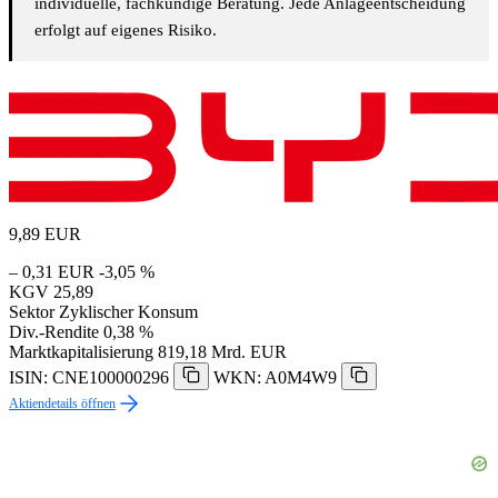
individuelle, fachkundige Beratung. Jede Anlageentscheidung
erfolgt auf eigenes Risiko.
9,89
EUR
– 0,31 EUR
-3,05 %
KGV
25,89
Sektor
Zyklischer Konsum
Div.-Rendite
0,38 %
Marktkapitalisierung
819,18 Mrd. EUR
ISIN: CNE100000296
WKN: A0M4W9
Aktiendetails öffnen