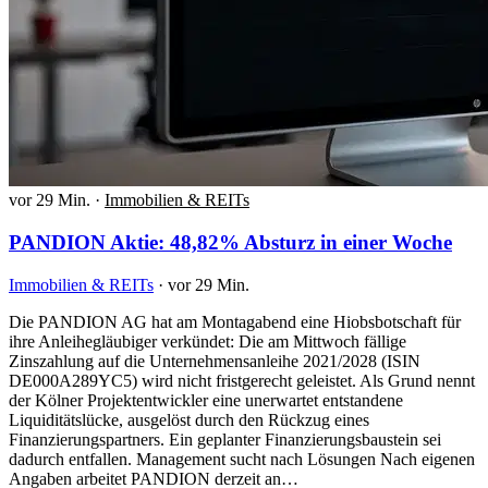
vor 29 Min.
·
Immobilien & REITs
PANDION Aktie: 48,82% Absturz in einer Woche
Immobilien & REITs
·
vor 29 Min.
Die PANDION AG hat am Montagabend eine Hiobsbotschaft für
ihre Anleihegläubiger verkündet: Die am Mittwoch fällige
Zinszahlung auf die Unternehmensanleihe 2021/2028 (ISIN
DE000A289YC5) wird nicht fristgerecht geleistet. Als Grund nennt
der Kölner Projektentwickler eine unerwartet entstandene
Liquiditätslücke, ausgelöst durch den Rückzug eines
Finanzierungspartners. Ein geplanter Finanzierungsbaustein sei
dadurch entfallen. Management sucht nach Lösungen Nach eigenen
Angaben arbeitet PANDION derzeit an…