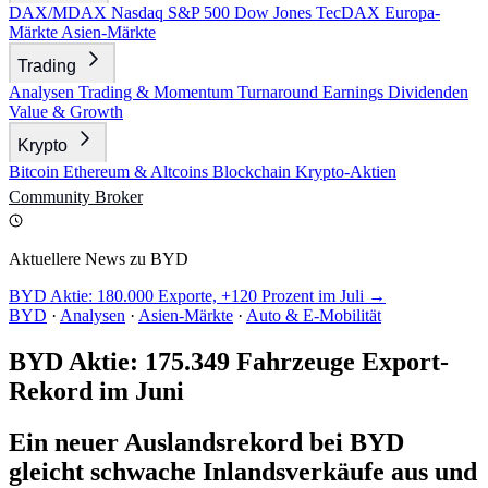
DAX/MDAX
Nasdaq
S&P 500
Dow Jones
TecDAX
Europa-
Märkte
Asien-Märkte
Trading
Analysen
Trading & Momentum
Turnaround
Earnings
Dividenden
Value & Growth
Krypto
Bitcoin
Ethereum & Altcoins
Blockchain
Krypto-Aktien
Community
Broker
Aktuellere News zu BYD
BYD Aktie: 180.000 Exporte, +120 Prozent im Juli →
BYD
·
Analysen
·
Asien-Märkte
·
Auto & E-Mobilität
BYD Aktie: 175.349 Fahrzeuge Export-
Rekord im Juni
Ein neuer Auslandsrekord bei BYD
gleicht schwache Inlandsverkäufe aus und