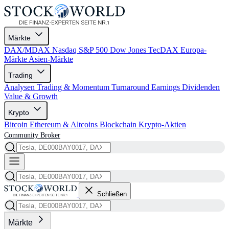
Märkte
DAX/MDAX
Nasdaq
S&P 500
Dow Jones
TecDAX
Europa-
Märkte
Asien-Märkte
Trading
Analysen
Trading & Momentum
Turnaround
Earnings
Dividenden
Value & Growth
Krypto
Bitcoin
Ethereum & Altcoins
Blockchain
Krypto-Aktien
Community
Broker
Schließen
Märkte