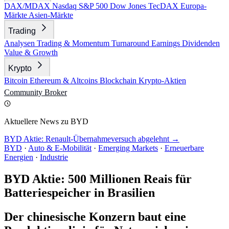
DAX/MDAX
Nasdaq
S&P 500
Dow Jones
TecDAX
Europa-
Märkte
Asien-Märkte
Trading
Analysen
Trading & Momentum
Turnaround
Earnings
Dividenden
Value & Growth
Krypto
Bitcoin
Ethereum & Altcoins
Blockchain
Krypto-Aktien
Community
Broker
Aktuellere News zu BYD
BYD Aktie: Renault-Übernahmeversuch abgelehnt →
BYD
·
Auto & E-Mobilität
·
Emerging Markets
·
Erneuerbare
Energien
·
Industrie
BYD Aktie: 500 Millionen Reais für
Batteriespeicher in Brasilien
Der chinesische Konzern baut eine