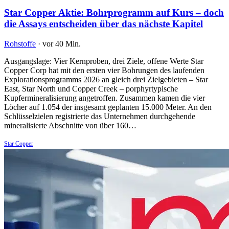
Star Copper Aktie: Bohrprogramm auf Kurs – doch
die Assays entscheiden über das nächste Kapitel
Rohstoffe
·
vor 40 Min.
Ausgangslage: Vier Kernproben, drei Ziele, offene Werte Star
Copper Corp hat mit den ersten vier Bohrungen des laufenden
Explorationsprogramms 2026 an gleich drei Zielgebieten – Star
East, Star North und Copper Creek – porphyrtypische
Kupfermineralisierung angetroffen. Zusammen kamen die vier
Löcher auf 1.054 der insgesamt geplanten 15.000 Meter. An den
Schlüsselzielen registrierte das Unternehmen durchgehende
mineralisierte Abschnitte von über 160…
Star Copper