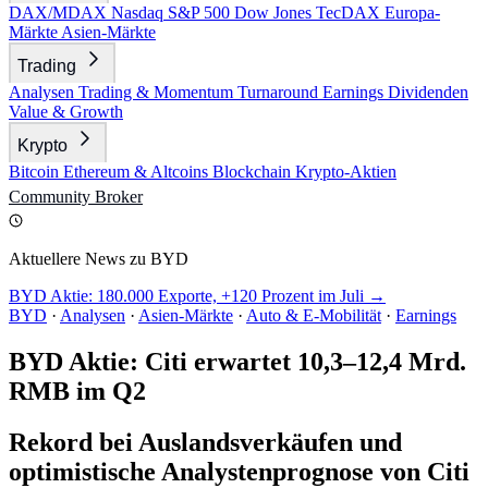
DAX/MDAX
Nasdaq
S&P 500
Dow Jones
TecDAX
Europa-
Märkte
Asien-Märkte
Trading
Analysen
Trading & Momentum
Turnaround
Earnings
Dividenden
Value & Growth
Krypto
Bitcoin
Ethereum & Altcoins
Blockchain
Krypto-Aktien
Community
Broker
Aktuellere News zu BYD
BYD Aktie: 180.000 Exporte, +120 Prozent im Juli →
BYD
·
Analysen
·
Asien-Märkte
·
Auto & E-Mobilität
·
Earnings
BYD Aktie: Citi erwartet 10,3–12,4 Mrd.
RMB im Q2
Rekord bei Auslandsverkäufen und
optimistische Analystenprognose von Citi