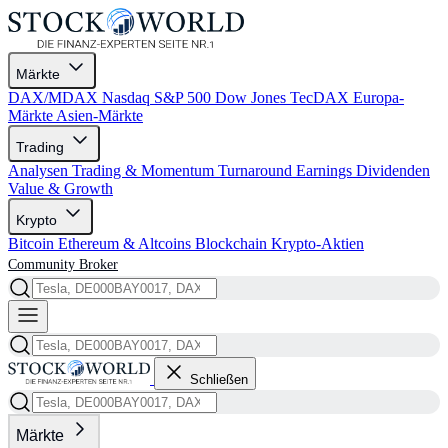
Märkte
DAX/MDAX
Nasdaq
S&P 500
Dow Jones
TecDAX
Europa-
Märkte
Asien-Märkte
Trading
Analysen
Trading & Momentum
Turnaround
Earnings
Dividenden
Value & Growth
Krypto
Bitcoin
Ethereum & Altcoins
Blockchain
Krypto-Aktien
Community
Broker
Schließen
Märkte