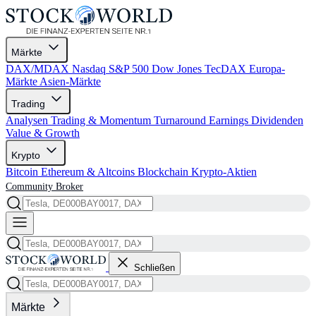
Märkte
DAX/MDAX
Nasdaq
S&P 500
Dow Jones
TecDAX
Europa-
Märkte
Asien-Märkte
Trading
Analysen
Trading & Momentum
Turnaround
Earnings
Dividenden
Value & Growth
Krypto
Bitcoin
Ethereum & Altcoins
Blockchain
Krypto-Aktien
Community
Broker
Schließen
Märkte