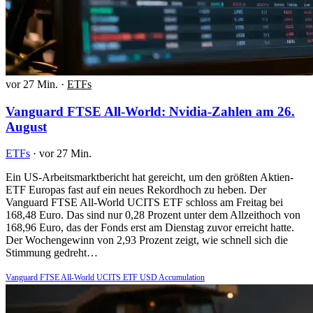
vor 27 Min.
·
ETFs
Vanguard FTSE All-World: Nvidia-Zahlen am 26.
August
ETFs
·
vor 27 Min.
Ein US-Arbeitsmarktbericht hat gereicht, um den größten Aktien-
ETF Europas fast auf ein neues Rekordhoch zu heben. Der
Vanguard FTSE All-World UCITS ETF schloss am Freitag bei
168,48 Euro. Das sind nur 0,28 Prozent unter dem Allzeithoch von
168,96 Euro, das der Fonds erst am Dienstag zuvor erreicht hatte.
Der Wochengewinn von 2,93 Prozent zeigt, wie schnell sich die
Stimmung gedreht…
Vanguard FTSE All-World UCITS ETF USD Accumulation