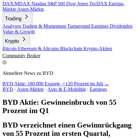
DAX/MDAX
Nasdaq
S&P 500
Dow Jones
TecDAX
Europa-
Märkte
Asien-Märkte
Trading
Analysen
Trading & Momentum
Turnaround
Earnings
Dividenden
Value & Growth
Krypto
Bitcoin
Ethereum & Altcoins
Blockchain
Krypto-Aktien
Community
Broker
Aktuellere News zu BYD
BYD Aktie: 180.000 Exporte, +120 Prozent im Juli →
BYD
·
Asien-Märkte
·
Auto & E-Mobilität
·
Earnings
BYD Aktie: Gewinneinbruch von 55
Prozent im Q1
BYD verzeichnet einen Gewinnrückgang
von 55 Prozent im ersten Quartal,