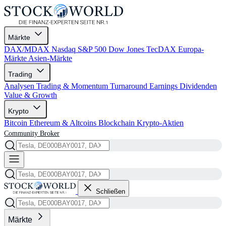
Märkte
DAX/MDAX
Nasdaq
S&P 500
Dow Jones
TecDAX
Europa-
Märkte
Asien-Märkte
Trading
Analysen
Trading & Momentum
Turnaround
Earnings
Dividenden
Value & Growth
Krypto
Bitcoin
Ethereum & Altcoins
Blockchain
Krypto-Aktien
Community
Broker
Schließen
Märkte