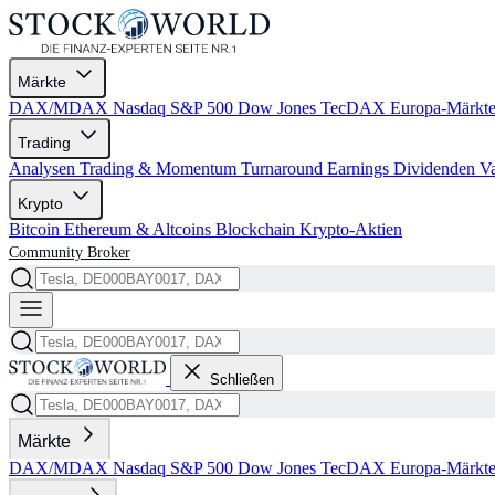
Märkte
DAX/MDAX
Nasdaq
S&P 500
Dow Jones
TecDAX
Europa-Märkt
Trading
Analysen
Trading & Momentum
Turnaround
Earnings
Dividenden
V
Krypto
Bitcoin
Ethereum & Altcoins
Blockchain
Krypto-Aktien
Community
Broker
Schließen
Märkte
DAX/MDAX
Nasdaq
S&P 500
Dow Jones
TecDAX
Europa-Märkt