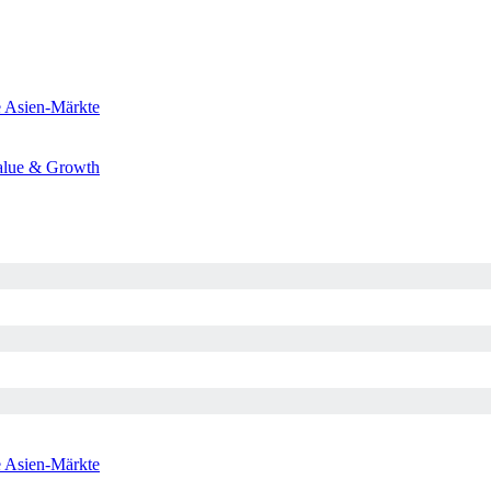
e
Asien-Märkte
alue & Growth
e
Asien-Märkte