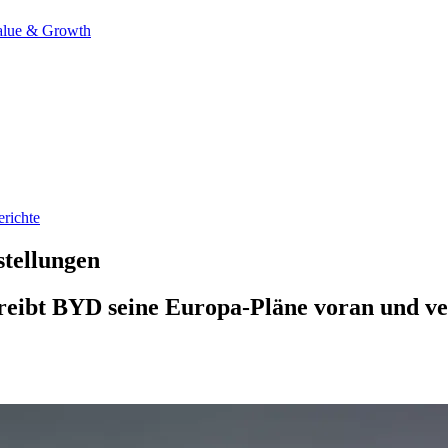
alue & Growth
richte
stellungen
 treibt BYD seine Europa-Pläne voran und v