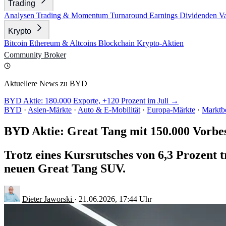
Trading
Analysen
Trading & Momentum
Turnaround
Earnings
Dividenden
V
Krypto
Bitcoin
Ethereum & Altcoins
Blockchain
Krypto-Aktien
Community
Broker
Aktuellere News zu BYD
BYD Aktie: 180.000 Exporte, +120 Prozent im Juli →
BYD
·
Asien-Märkte
·
Auto & E-Mobilität
·
Europa-Märkte
·
Marktbe
BYD Aktie: Great Tang mit 150.000 Vorbe
Trotz eines Kursrutsches von 6,3 Prozent
neuen Great Tang SUV.
Dieter Jaworski
·
21.06.2026, 17:44 Uhr