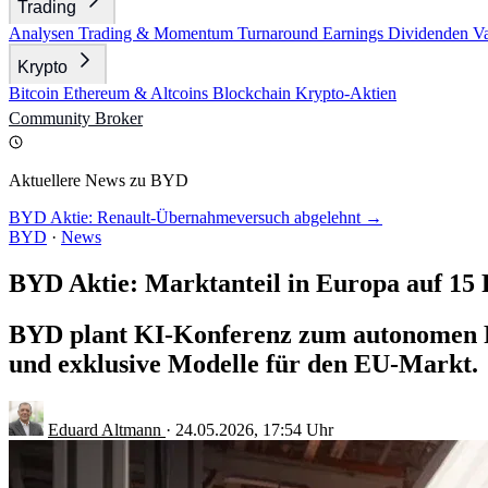
Trading
Analysen
Trading & Momentum
Turnaround
Earnings
Dividenden
V
Krypto
Bitcoin
Ethereum & Altcoins
Blockchain
Krypto-Aktien
Community
Broker
Aktuellere News zu BYD
BYD Aktie: Renault-Übernahmeversuch abgelehnt →
BYD
·
News
BYD Aktie: Marktanteil in Europa auf 15 
BYD plant KI-Konferenz zum autonomen Fa
und exklusive Modelle für den EU-Markt.
Eduard Altmann
·
24.05.2026, 17:54 Uhr