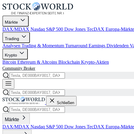
Märkte
DAX/MDAX
Nasdaq
S&P 500
Dow Jones
TecDAX
Europa-Märkt
Trading
Analysen
Trading & Momentum
Turnaround
Earnings
Dividenden
V
Krypto
Bitcoin
Ethereum & Altcoins
Blockchain
Krypto-Aktien
Community
Broker
Schließen
Märkte
DAX/MDAX
Nasdaq
S&P 500
Dow Jones
TecDAX
Europa-Märkt