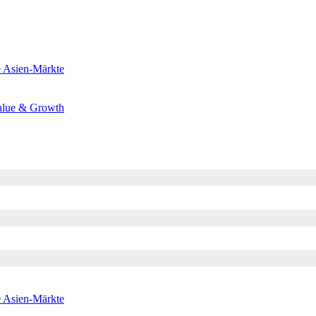
e
Asien-Märkte
alue & Growth
e
Asien-Märkte