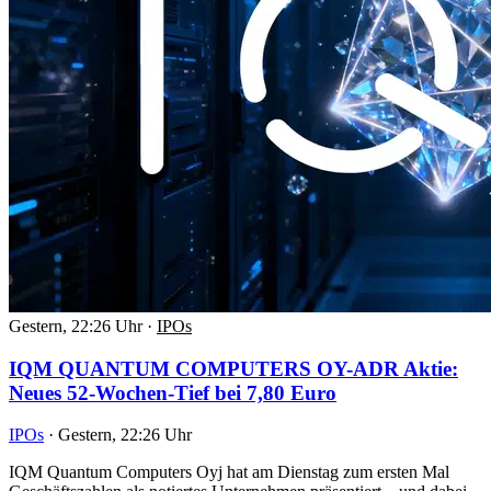
Gestern, 22:26 Uhr
·
IPOs
IQM QUANTUM COMPUTERS OY-ADR Aktie:
Neues 52-Wochen-Tief bei 7,80 Euro
IPOs
·
Gestern, 22:26 Uhr
IQM Quantum Computers Oyj hat am Dienstag zum ersten Mal