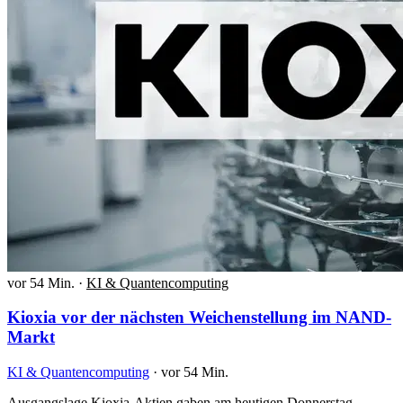
vor 54 Min.
·
KI & Quantencomputing
Kioxia vor der nächsten Weichenstellung im NAND-
Markt
KI & Quantencomputing
·
vor 54 Min.
Ausgangslage Kioxia-Aktien gaben am heutigen Donnerstag