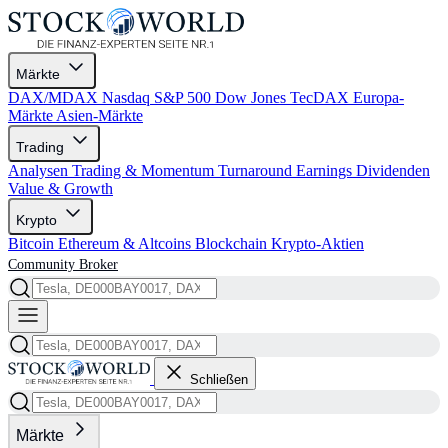
Märkte
DAX/MDAX
Nasdaq
S&P 500
Dow Jones
TecDAX
Europa-
Märkte
Asien-Märkte
Trading
Analysen
Trading & Momentum
Turnaround
Earnings
Dividenden
Value & Growth
Krypto
Bitcoin
Ethereum & Altcoins
Blockchain
Krypto-Aktien
Community
Broker
Schließen
Märkte