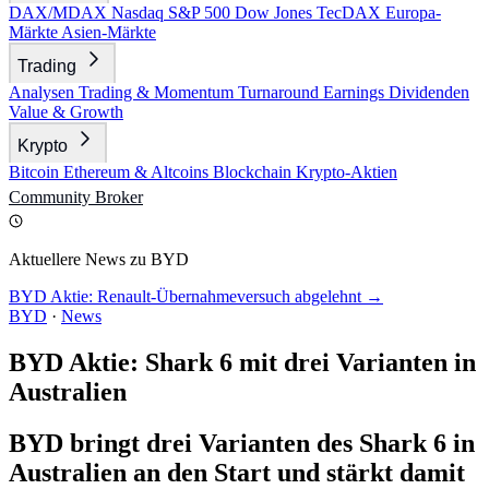
DAX/MDAX
Nasdaq
S&P 500
Dow Jones
TecDAX
Europa-
Märkte
Asien-Märkte
Trading
Analysen
Trading & Momentum
Turnaround
Earnings
Dividenden
Value & Growth
Krypto
Bitcoin
Ethereum & Altcoins
Blockchain
Krypto-Aktien
Community
Broker
Aktuellere News zu BYD
BYD Aktie: Renault-Übernahmeversuch abgelehnt →
BYD
·
News
BYD Aktie: Shark 6 mit drei Varianten in
Australien
BYD bringt drei Varianten des Shark 6 in
Australien an den Start und stärkt damit