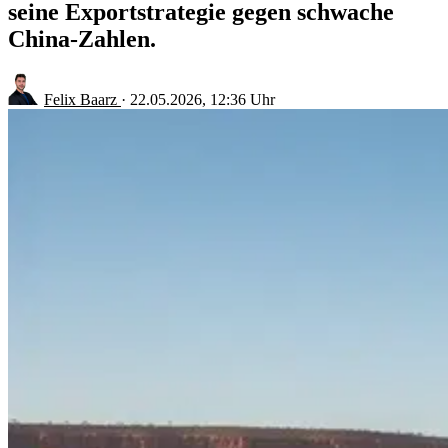
seine Exportstrategie gegen schwache
China-Zahlen.
Felix Baarz
·
22.05.2026, 12:36 Uhr