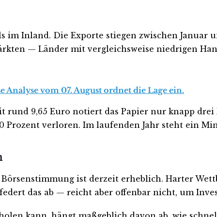
ls im Inland. Die Exporte stiegen zwischen Januar 
ärkten — Länder mit vergleichsweise niedrigen Han
e Analyse vom 07. August ordnet die Lage ein.
it rund 9,65 Euro notiert das Papier nur knapp dr
40 Prozent verloren. Im laufenden Jahr steht ein M
n
Börsenstimmung ist derzeit erheblich. Harter Wet
edert das ab — reicht aber offenbar nicht, um Inv
holen kann, hängt maßgeblich davon ab, wie schne