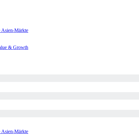
e
Asien-Märkte
alue & Growth
e
Asien-Märkte