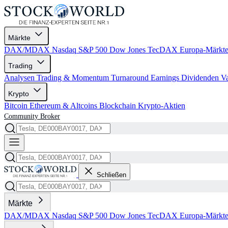
Märkte
DAX/MDAX
Nasdaq
S&P 500
Dow Jones
TecDAX
Europa-Märkt
Trading
Analysen
Trading & Momentum
Turnaround
Earnings
Dividenden
V
Krypto
Bitcoin
Ethereum & Altcoins
Blockchain
Krypto-Aktien
Community
Broker
Schließen
Märkte
DAX/MDAX
Nasdaq
S&P 500
Dow Jones
TecDAX
Europa-Märkt