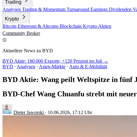
Trading
Analysen
Trading & Momentum
Turnaround
Earnings
Dividenden
V
Krypto
Bitcoin
Ethereum & Altcoins
Blockchain
Krypto-Aktien
Community
Broker
Aktuellere News zu BYD
BYD Aktie: 180.000 Exporte, +120 Prozent im Juli →
BYD
·
Analysen
·
Asien-Märkte
·
Auto & E-Mobilität
BYD Aktie: Wang peilt Weltspitze in fünf 
BYD-Chef Wang Chuanfu strebt mit neuer B
Dieter Jaworski
·
10.06.2026, 17:12 Uhr