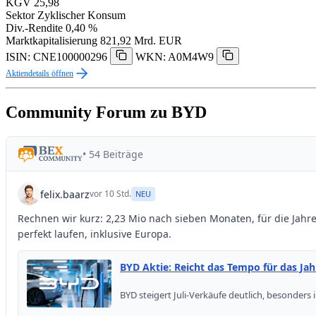
KGV
25,98
Sektor
Zyklischer Konsum
Div.-Rendite
0,40 %
Marktkapitalisierung
821,92 Mrd. EUR
ISIN: CNE100000296
WKN: A0M4W9
Aktiendetails öffnen
Community Forum zu BYD