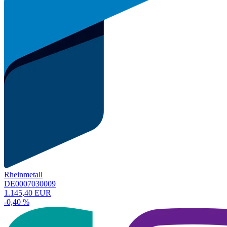
Rheinmetall
DE0007030009
1.145,40 EUR
-0,40 %