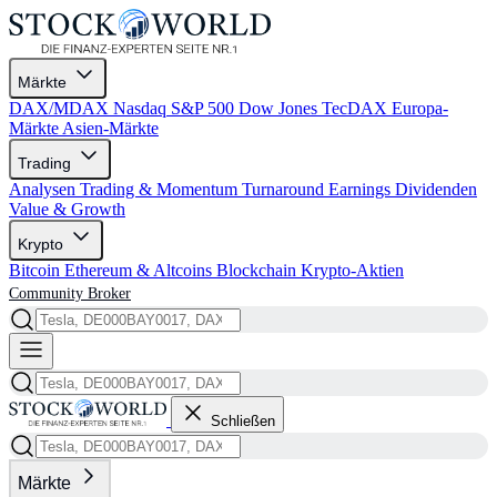
Märkte
DAX/MDAX
Nasdaq
S&P 500
Dow Jones
TecDAX
Europa-
Märkte
Asien-Märkte
Trading
Analysen
Trading & Momentum
Turnaround
Earnings
Dividenden
Value & Growth
Krypto
Bitcoin
Ethereum & Altcoins
Blockchain
Krypto-Aktien
Community
Broker
Schließen
Märkte