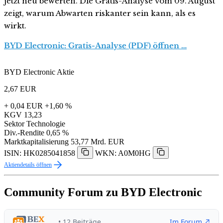
jetzt neu bewerten. Die Gratis-Analyse vom 09. August
zeigt, warum Abwarten riskanter sein kann, als es
wirkt.
BYD Electronic: Gratis-Analyse (PDF) öffnen …
BYD Electronic Aktie
2,67
EUR
+ 0,04 EUR
+1,60 %
KGV
13,23
Sektor
Technologie
Div.-Rendite
0,65 %
Marktkapitalisierung
53,77 Mrd. EUR
ISIN: HK0285041858
WKN: A0M0HG
Aktiendetails öffnen
Community Forum zu BYD Electronic