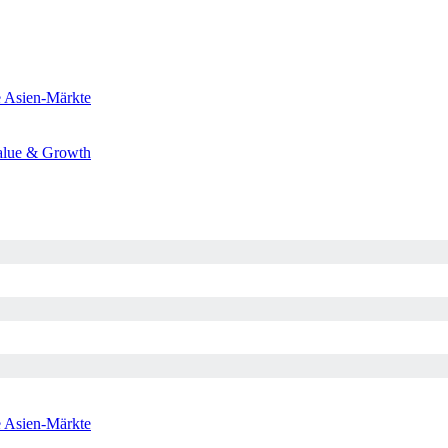
e
Asien-Märkte
alue & Growth
e
Asien-Märkte