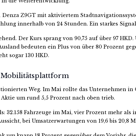
in die Weiterentwicklung.
ein Denza Z9GT mit aktiviertem Stadtnavigationssyst
lung innerhalb von 24 Stunden. Ein starkes Signal
hend. Der Kurs sprang von 90,75 auf über 97 HKD. 
 Ausland bedeuten ein Plus von über 80 Prozent ge
ieht sogar 130 HKD.
Mobilitätsplattform
tionierten Weg. Im Mai rollte das Unternehmen in G
e Aktie um rund 5,5 Prozent nach oben trieb.
s: 32.158 Fahrzeuge im Mai, vier Prozent mehr als 
ssicht, bei Umsatzerwartungen von 19,6 bis 20,8 M
nk um knapp 18 Prozent gegenüber dem Vorjahr, die