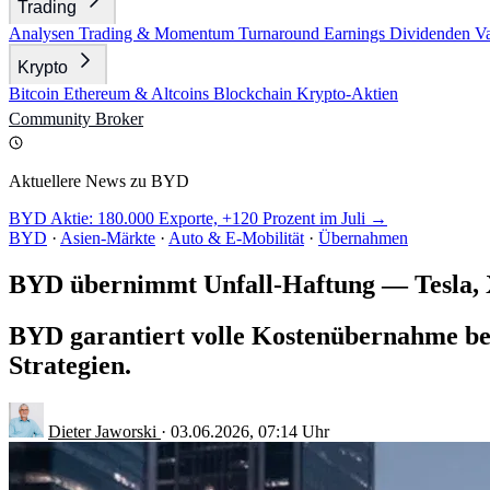
Trading
Analysen
Trading & Momentum
Turnaround
Earnings
Dividenden
V
Krypto
Bitcoin
Ethereum & Altcoins
Blockchain
Krypto-Aktien
Community
Broker
Aktuellere News zu BYD
BYD Aktie: 180.000 Exporte, +120 Prozent im Juli →
BYD
·
Asien-Märkte
·
Auto & E-Mobilität
·
Übernahmen
BYD übernimmt Unfall-Haftung — Tesla, X
BYD garantiert volle Kostenübernahme bei 
Strategien.
Dieter Jaworski
·
03.06.2026, 07:14 Uhr