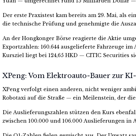
Yuan — umgerechnet rund 15 Milliarden Dollar — 
Der erste Praxistest kam bereits am 29. Mai, als 
die technische Prüfung und genehmigte die Auszah
An der Hongkonger Börse reagierte die Aktie umge
Exportzahlen: 160.644 ausgelieferte Fahrzeuge im
Kursziel liegt bei 124,65 HKD — CITIC Securities s
XPeng: Vom Elektroauto-Bauer zur KI-
XPeng verfolgt einen anderen, nicht weniger ambi
Robotaxi auf die Straße — ein Meilenstein, der di
Die Auslieferungszahlen stützen den Kurs ebenfall
zwischen 100.000 und 106.000 Auslieferungen in Au
Die Q1-Zahlen fielen gemischt aus. Der Umsatz sa