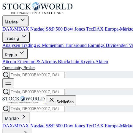
Märkte
DAX/MDAX
Nasdaq
S&P 500
Dow Jones
TecDAX
Europa-Märkt
Trading
Analysen
Trading & Momentum
Turnaround
Earnings
Dividenden
V
Krypto
Bitcoin
Ethereum & Altcoins
Blockchain
Krypto-Aktien
Community
Broker
Schließen
Märkte
DAX/MDAX
Nasdaq
S&P 500
Dow Jones
TecDAX
Europa-Märkt