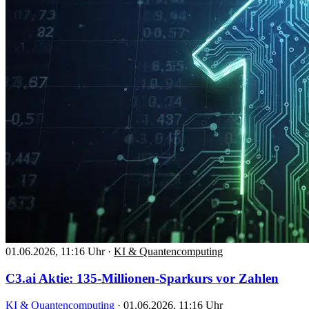
01.06.2026, 11:16 Uhr
·
KI & Quantencomputing
C3.ai Aktie: 135-Millionen-Sparkurs vor Zahlen
KI & Quantencomputing
·
01.06.2026, 11:16 Uhr