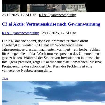
28.12.2025, 17:34 Uhr
·
KI & Quantencomputing
C3.ai Aktie: Vertrauenskrise nach Gewinnwarnung
KI & Quantencomputing
·
28.12.2025, 17:34 Uhr
Die KI-Branche boomt, doch ein prominenter Name droht
abgehängt zu werden. C3.ai hat am Wochenende seine
Jahresprognose drastisch nach unten korrigiert – ein herber Schlag
für Anleger, die auf das Wachstumsversprechen des Unternehmens
gesetzt hatten. Während der Sektor von Investitionen in künstliche
Intelligenz profitiert, zeigt C3.ai fundamentale Schwächen. Massive
Prognosekorrektur schockiert Der Kern des Problems ist eine
verheerende Neubewertung der…
C3.ai