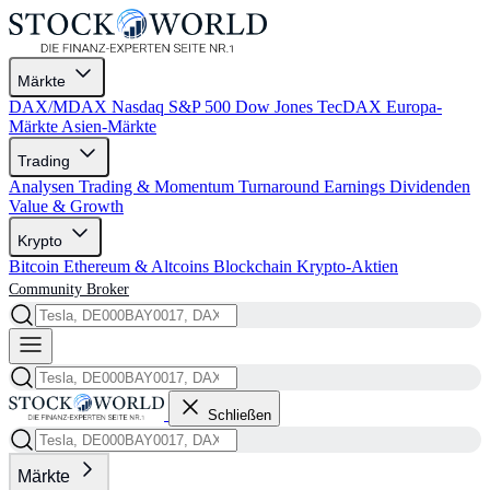
Märkte
DAX/MDAX
Nasdaq
S&P 500
Dow Jones
TecDAX
Europa-
Märkte
Asien-Märkte
Trading
Analysen
Trading & Momentum
Turnaround
Earnings
Dividenden
Value & Growth
Krypto
Bitcoin
Ethereum & Altcoins
Blockchain
Krypto-Aktien
Community
Broker
Schließen
Märkte