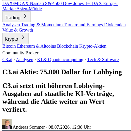
DAX/MDAX
Nasdaq
S&P 500
Dow Jones
TecDAX
Europa-
Märkte
Asien-Märkte
Trading
Analysen
Trading & Momentum
Turnaround
Earnings
Dividenden
Value & Growth
Krypto
Bitcoin
Ethereum & Altcoins
Blockchain
Krypto-Aktien
Community
Broker
C3.ai
·
Analysen
·
KI & Quantencomputing
·
Tech & Software
C3.ai Aktie: 75.000 Dollar für Lobbying
C3.ai setzt mit höheren Lobbying-
Ausgaben auf staatliche KI-Verträge,
während die Aktie weiter an Wert
verliert.
Andreas Sommer
·
08.07.2026, 12:38 Uhr