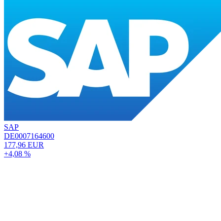
SAP
DE0007164600
177,96 EUR
+4,08 %