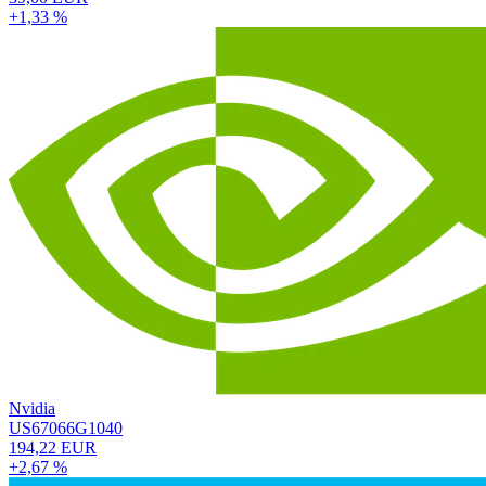
+1,33 %
Nvidia
US67066G1040
194,22 EUR
+2,67 %