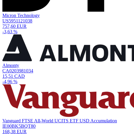
Micron Technology
US5951121038
757,60 EUR
-3,63 %
Almonty
CA0203981034
15,51 CAD
-4,96 %
Vanguard FTSE All-World UCITS ETF USD Accumulation
IE00BK5BQT80
168,38 EUR