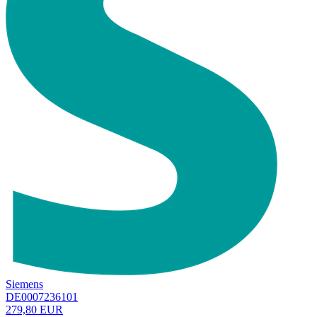
Siemens
DE0007236101
279,80 EUR