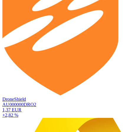
DroneShield
AU000000DRO2
1,37 EUR
+2,82 %