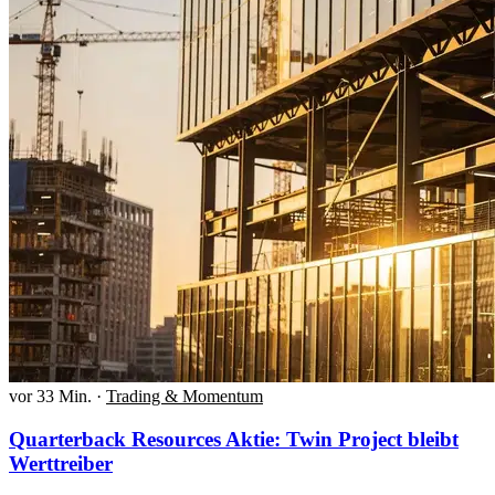
vor 33 Min.
·
Trading & Momentum
Quarterback Resources Aktie: Twin Project bleibt
Werttreiber