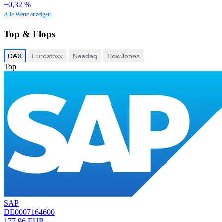
+0,32 %
Alle Werte anzeigen
Top & Flops
DAX
Eurostoxx
Nasdaq
DowJones
Top
SAP
DE0007164600
177,96 EUR