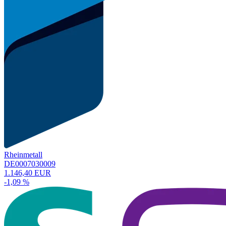
Rheinmetall
DE0007030009
1.146,40 EUR
-1,09 %