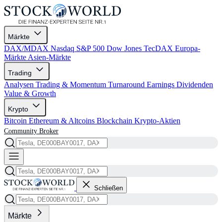
Märkte
DAX/MDAX
Nasdaq
S&P 500
Dow Jones
TecDAX
Europa-
Märkte
Asien-Märkte
Trading
Analysen
Trading & Momentum
Turnaround
Earnings
Dividenden
Value & Growth
Krypto
Bitcoin
Ethereum & Altcoins
Blockchain
Krypto-Aktien
Community
Broker
Schließen
Märkte