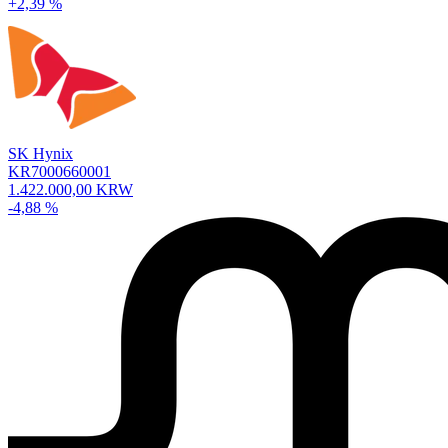
+2,39 %
SK Hynix
KR7000660001
1.422.000,00 KRW
-4,88 %