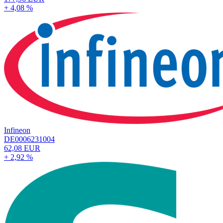
+ 4,08 %
Infineon
DE0006231004
62,08 EUR
+ 2,92 %