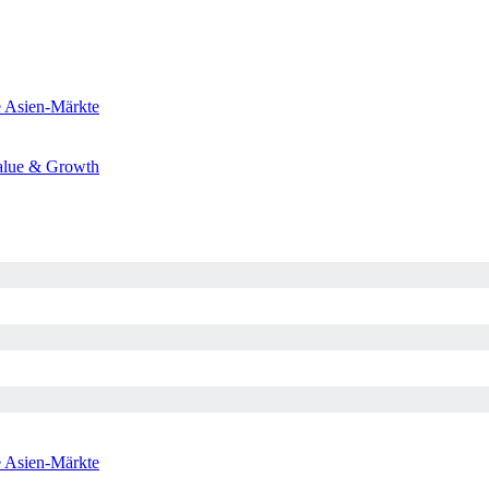
e
Asien-Märkte
alue & Growth
e
Asien-Märkte