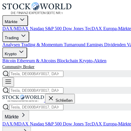
Märkte
DAX/MDAX
Nasdaq
S&P 500
Dow Jones
TecDAX
Europa-Märkt
Trading
Analysen
Trading & Momentum
Turnaround
Earnings
Dividenden
V
Krypto
Bitcoin
Ethereum & Altcoins
Blockchain
Krypto-Aktien
Community
Broker
Schließen
Märkte
DAX/MDAX
Nasdaq
S&P 500
Dow Jones
TecDAX
Europa-Märkt