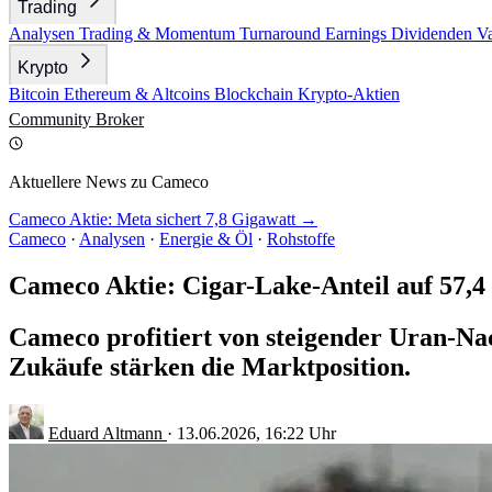
Trading
Analysen
Trading & Momentum
Turnaround
Earnings
Dividenden
V
Krypto
Bitcoin
Ethereum & Altcoins
Blockchain
Krypto-Aktien
Community
Broker
Aktuellere News zu Cameco
Cameco Aktie: Meta sichert 7,8 Gigawatt →
Cameco
·
Analysen
·
Energie & Öl
·
Rohstoffe
Cameco Aktie: Cigar-Lake-Anteil auf 57,4
Cameco profitiert von steigender Uran-N
Zukäufe stärken die Marktposition.
Eduard Altmann
·
13.06.2026, 16:22 Uhr