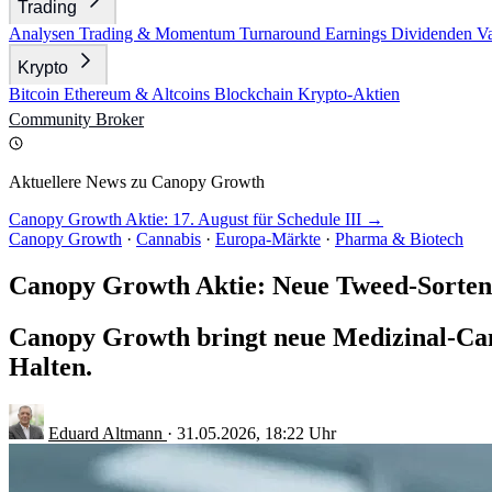
Trading
Analysen
Trading & Momentum
Turnaround
Earnings
Dividenden
V
Krypto
Bitcoin
Ethereum & Altcoins
Blockchain
Krypto-Aktien
Community
Broker
Aktuellere News zu Canopy Growth
Canopy Growth Aktie: 17. August für Schedule III →
Canopy Growth
·
Cannabis
·
Europa-Märkte
·
Pharma & Biotech
Canopy Growth Aktie: Neue Tweed-Sorten
Canopy Growth bringt neue Medizinal-Cann
Halten.
Eduard Altmann
·
31.05.2026, 18:22 Uhr