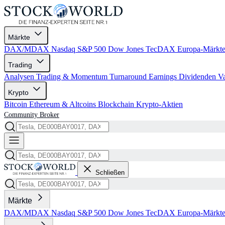
Märkte
DAX/MDAX
Nasdaq
S&P 500
Dow Jones
TecDAX
Europa-Märkt
Trading
Analysen
Trading & Momentum
Turnaround
Earnings
Dividenden
V
Krypto
Bitcoin
Ethereum & Altcoins
Blockchain
Krypto-Aktien
Community
Broker
Schließen
Märkte
DAX/MDAX
Nasdaq
S&P 500
Dow Jones
TecDAX
Europa-Märkt