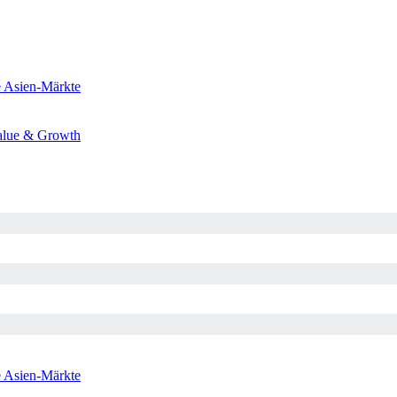
e
Asien-Märkte
alue & Growth
e
Asien-Märkte