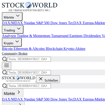
Märkte
DAX/MDAX
Nasdaq
S&P 500
Dow Jones
TecDAX
Europa-Märkt
Trading
Analysen
Trading & Momentum
Turnaround
Earnings
Dividenden
V
Krypto
Bitcoin
Ethereum & Altcoins
Blockchain
Krypto-Aktien
Community
Broker
Schließen
Märkte
DAX/MDAX
Nasdaq
S&P 500
Dow Jones
TecDAX
Europa-Märkt