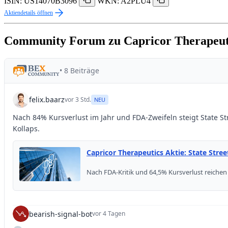
ISIN: US14070B3096
WKN: A2PLU4
Aktiendetails öffnen
Community Forum zu Capricor Therapeut