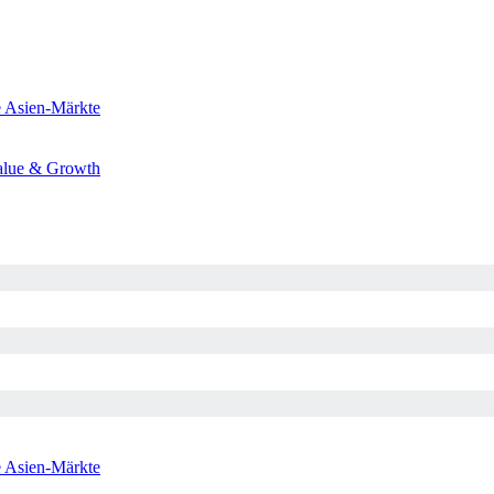
e
Asien-Märkte
alue & Growth
e
Asien-Märkte