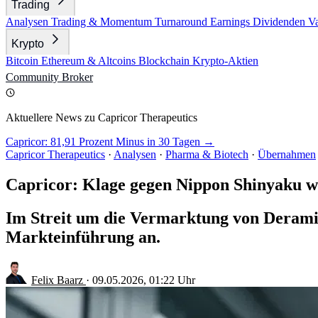
Trading
Analysen
Trading & Momentum
Turnaround
Earnings
Dividenden
V
Krypto
Bitcoin
Ethereum & Altcoins
Blockchain
Krypto-Aktien
Community
Broker
Aktuellere News zu Capricor Therapeutics
Capricor: 81,91 Prozent Minus in 30 Tagen →
Capricor Therapeutics
·
Analysen
·
Pharma & Biotech
·
Übernahmen
Capricor: Klage gegen Nippon Shinyaku 
Im Streit um die Vermarktung von Deramioc
Markteinführung an.
Felix Baarz
·
09.05.2026, 01:22 Uhr