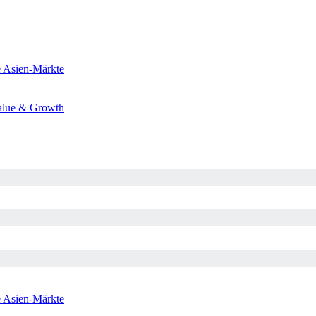
e
Asien-Märkte
alue & Growth
e
Asien-Märkte