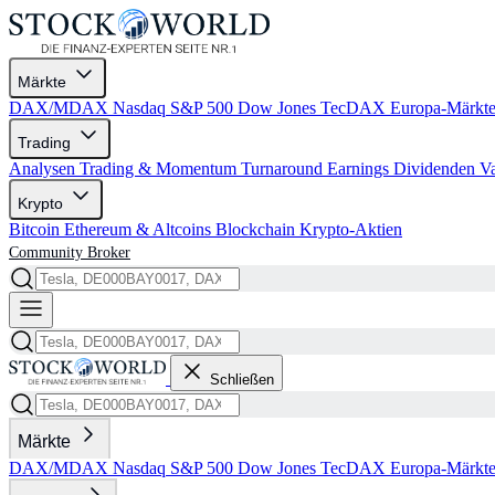
Märkte
DAX/MDAX
Nasdaq
S&P 500
Dow Jones
TecDAX
Europa-Märkt
Trading
Analysen
Trading & Momentum
Turnaround
Earnings
Dividenden
V
Krypto
Bitcoin
Ethereum & Altcoins
Blockchain
Krypto-Aktien
Community
Broker
Schließen
Märkte
DAX/MDAX
Nasdaq
S&P 500
Dow Jones
TecDAX
Europa-Märkt