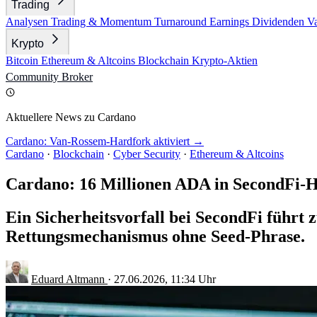
Trading
Analysen
Trading & Momentum
Turnaround
Earnings
Dividenden
V
Krypto
Bitcoin
Ethereum & Altcoins
Blockchain
Krypto-Aktien
Community
Broker
Aktuellere News zu Cardano
Cardano: Van-Rossem-Hardfork aktiviert →
Cardano
·
Blockchain
·
Cyber Security
·
Ethereum & Altcoins
Cardano: 16 Millionen ADA in SecondFi-H
Ein Sicherheitsvorfall bei SecondFi führ
Rettungsmechanismus ohne Seed-Phrase.
Eduard Altmann
·
27.06.2026, 11:34 Uhr