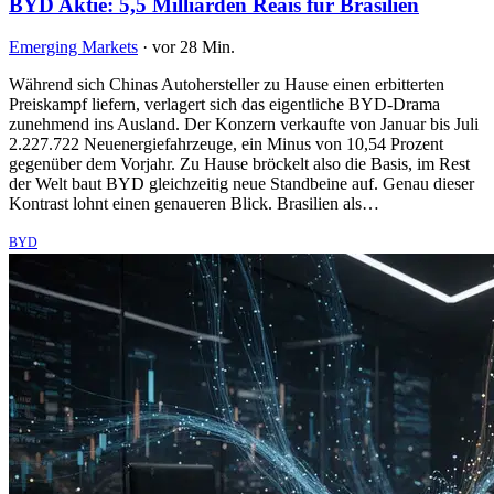
BYD Aktie: 5,5 Milliarden Reais für Brasilien
Emerging Markets
·
vor 28 Min.
Während sich Chinas Autohersteller zu Hause einen erbitterten
Preiskampf liefern, verlagert sich das eigentliche BYD-Drama
zunehmend ins Ausland. Der Konzern verkaufte von Januar bis Juli
2.227.722 Neuenergiefahrzeuge, ein Minus von 10,54 Prozent
gegenüber dem Vorjahr. Zu Hause bröckelt also die Basis, im Rest
der Welt baut BYD gleichzeitig neue Standbeine auf. Genau dieser
Kontrast lohnt einen genaueren Blick. Brasilien als…
BYD