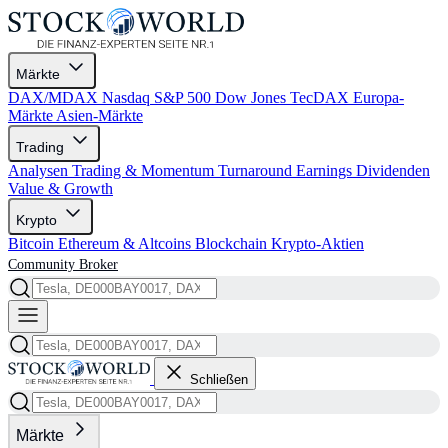
Märkte
DAX/MDAX
Nasdaq
S&P 500
Dow Jones
TecDAX
Europa-
Märkte
Asien-Märkte
Trading
Analysen
Trading & Momentum
Turnaround
Earnings
Dividenden
Value & Growth
Krypto
Bitcoin
Ethereum & Altcoins
Blockchain
Krypto-Aktien
Community
Broker
Schließen
Märkte