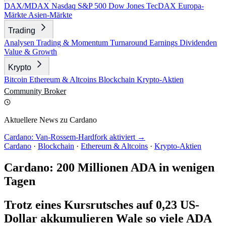
DAX/MDAX
Nasdaq
S&P 500
Dow Jones
TecDAX
Europa-
Märkte
Asien-Märkte
Trading
Analysen
Trading & Momentum
Turnaround
Earnings
Dividenden
Value & Growth
Krypto
Bitcoin
Ethereum & Altcoins
Blockchain
Krypto-Aktien
Community
Broker
Aktuellere News zu Cardano
Cardano: Van-Rossem-Hardfork aktiviert →
Cardano
·
Blockchain
·
Ethereum & Altcoins
·
Krypto-Aktien
Cardano: 200 Millionen ADA in wenigen
Tagen
Trotz eines Kursrutsches auf 0,23 US-
Dollar akkumulieren Wale so viele ADA