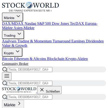
Märkte
DAX/MDAX
Nasdaq
S&P 500
Dow Jones
TecDAX
Europa-
Märkte
Asien-Märkte
Trading
Analysen
Trading & Momentum
Turnaround
Earnings
Dividenden
Value & Growth
Krypto
Bitcoin
Ethereum & Altcoins
Blockchain
Krypto-Aktien
Community
Broker
Schließen
Märkte