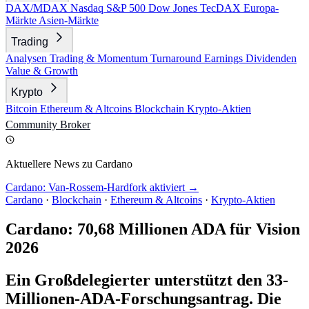
DAX/MDAX
Nasdaq
S&P 500
Dow Jones
TecDAX
Europa-
Märkte
Asien-Märkte
Trading
Analysen
Trading & Momentum
Turnaround
Earnings
Dividenden
Value & Growth
Krypto
Bitcoin
Ethereum & Altcoins
Blockchain
Krypto-Aktien
Community
Broker
Aktuellere News zu Cardano
Cardano: Van-Rossem-Hardfork aktiviert →
Cardano
·
Blockchain
·
Ethereum & Altcoins
·
Krypto-Aktien
Cardano: 70,68 Millionen ADA für Vision
2026
Ein Großdelegierter unterstützt den 33-
Millionen-ADA-Forschungsantrag. Die