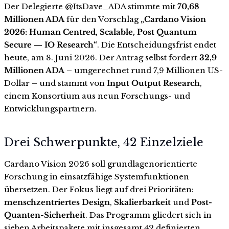
Der Delegierte @ItsDave_ADA stimmte mit
70,68
Millionen ADA
für den Vorschlag
„Cardano Vision
2026: Human Centred, Scalable, Post Quantum
Secure — IO Research“
. Die Entscheidungsfrist endet
heute, am 8. Juni 2026. Der Antrag selbst fordert
32,9
Millionen ADA
– umgerechnet rund 7,9 Millionen US-
Dollar – und stammt von
Input Output Research
,
einem Konsortium aus neun Forschungs- und
Entwicklungspartnern.
Drei Schwerpunkte, 42 Einzelziele
Cardano Vision 2026 soll grundlagenorientierte
Forschung in einsatzfähige Systemfunktionen
übersetzen. Der Fokus liegt auf drei Prioritäten:
menschzentriertes Design
,
Skalierbarkeit
und
Post-
Quanten-Sicherheit
. Das Programm gliedert sich in
sieben Arbeitspakete mit insgesamt 42 definierten