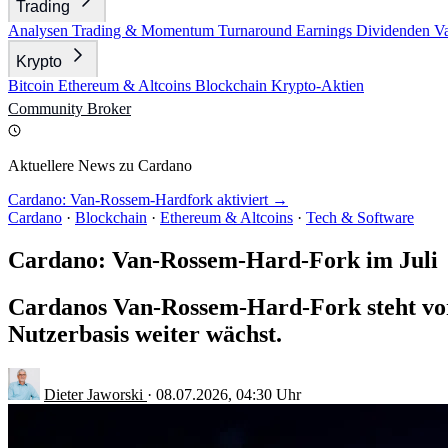
Trading
Analysen
Trading & Momentum
Turnaround
Earnings
Dividenden
V
Krypto
Bitcoin
Ethereum & Altcoins
Blockchain
Krypto-Aktien
Community
Broker
Aktuellere News zu Cardano
Cardano: Van-Rossem-Hardfork aktiviert →
Cardano
·
Blockchain
·
Ethereum & Altcoins
·
Tech & Software
Cardano: Van-Rossem-Hard-Fork im Juli
Cardanos Van-Rossem-Hard-Fork steht vor 
Nutzerbasis weiter wächst.
Dieter Jaworski
·
08.07.2026, 04:30 Uhr