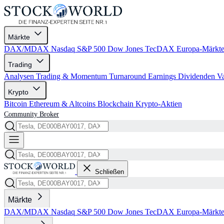
Märkte
DAX/MDAX
Nasdaq
S&P 500
Dow Jones
TecDAX
Europa-Märkt
Trading
Analysen
Trading & Momentum
Turnaround
Earnings
Dividenden
V
Krypto
Bitcoin
Ethereum & Altcoins
Blockchain
Krypto-Aktien
Community
Broker
Schließen
Märkte
DAX/MDAX
Nasdaq
S&P 500
Dow Jones
TecDAX
Europa-Märkt