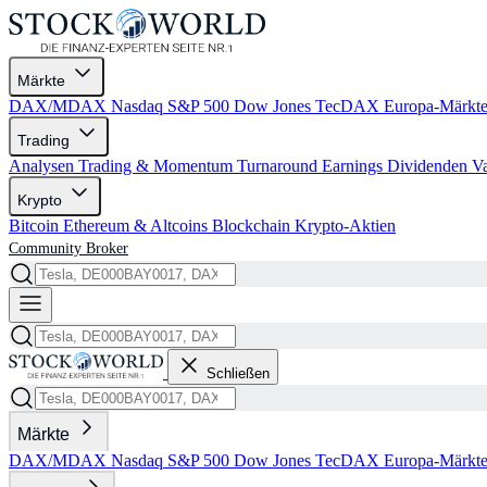
Märkte
DAX/MDAX
Nasdaq
S&P 500
Dow Jones
TecDAX
Europa-Märkt
Trading
Analysen
Trading & Momentum
Turnaround
Earnings
Dividenden
V
Krypto
Bitcoin
Ethereum & Altcoins
Blockchain
Krypto-Aktien
Community
Broker
Schließen
Märkte
DAX/MDAX
Nasdaq
S&P 500
Dow Jones
TecDAX
Europa-Märkt