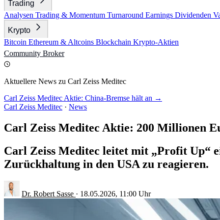
Trading
Analysen
Trading & Momentum
Turnaround
Earnings
Dividenden
V
Krypto
Bitcoin
Ethereum & Altcoins
Blockchain
Krypto-Aktien
Community
Broker
Aktuellere News zu Carl Zeiss Meditec
Carl Zeiss Meditec Aktie: China-Bremse hält an →
Carl Zeiss Meditec
·
News
Carl Zeiss Meditec Aktie: 200 Millionen E
Carl Zeiss Meditec leitet mit „Profit Up
Zurückhaltung in den USA zu reagieren.
Dr. Robert Sasse
·
18.05.2026, 11:00 Uhr