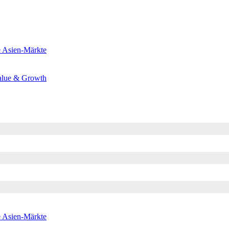
e
Asien-Märkte
alue & Growth
e
Asien-Märkte