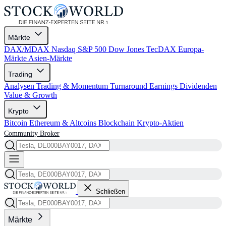
Märkte
DAX/MDAX
Nasdaq
S&P 500
Dow Jones
TecDAX
Europa-
Märkte
Asien-Märkte
Trading
Analysen
Trading & Momentum
Turnaround
Earnings
Dividenden
Value & Growth
Krypto
Bitcoin
Ethereum & Altcoins
Blockchain
Krypto-Aktien
Community
Broker
Schließen
Märkte