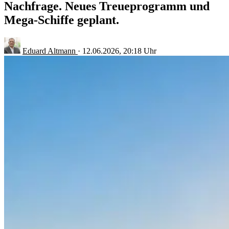
Nachfrage. Neues Treueprogramm und
Mega-Schiffe geplant.
Eduard Altmann
·
12.06.2026, 20:18 Uhr