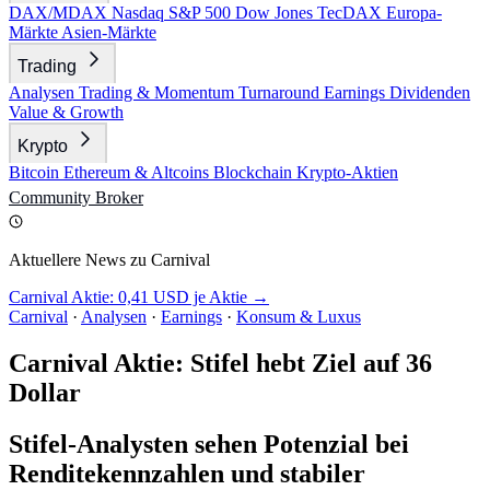
DAX/MDAX
Nasdaq
S&P 500
Dow Jones
TecDAX
Europa-
Märkte
Asien-Märkte
Trading
Analysen
Trading & Momentum
Turnaround
Earnings
Dividenden
Value & Growth
Krypto
Bitcoin
Ethereum & Altcoins
Blockchain
Krypto-Aktien
Community
Broker
Aktuellere News zu Carnival
Carnival Aktie: 0,41 USD je Aktie →
Carnival
·
Analysen
·
Earnings
·
Konsum & Luxus
Carnival Aktie: Stifel hebt Ziel auf 36
Dollar
Stifel-Analysten sehen Potenzial bei
Renditekennzahlen und stabiler