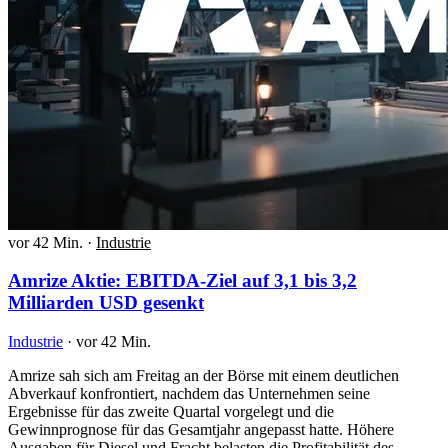
vor 42 Min.
·
Industrie
Amrize Aktie: EBITDA-Ziel auf 3,1 bis 3,2
Milliarden USD gesenkt
Industrie
·
vor 42 Min.
Amrize sah sich am Freitag an der Börse mit einem deutlichen
Abverkauf konfrontiert, nachdem das Unternehmen seine
Ergebnisse für das zweite Quartal vorgelegt und die
Gewinnprognose für das Gesamtjahr angepasst hatte. Höhere
Ausgaben für Diesel und Fracht belasten die Profitabilität des