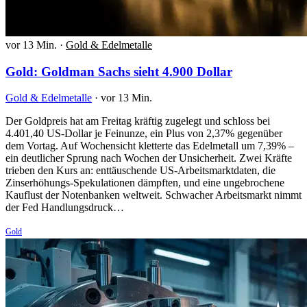
vor 13 Min.
·
Gold & Edelmetalle
Gold: Goldman Sachs sieht 4.900 Dollar
Gold & Edelmetalle
·
vor 13 Min.
Der Goldpreis hat am Freitag kräftig zugelegt und schloss bei
4.401,40 US-Dollar je Feinunze, ein Plus von 2,37% gegenüber
dem Vortag. Auf Wochensicht kletterte das Edelmetall um 7,39% –
ein deutlicher Sprung nach Wochen der Unsicherheit. Zwei Kräfte
trieben den Kurs an: enttäuschende US-Arbeitsmarktdaten, die
Zinserhöhungs-Spekulationen dämpften, und eine ungebrochene
Kauflust der Notenbanken weltweit. Schwacher Arbeitsmarkt nimmt
der Fed Handlungsdruck…
Gold