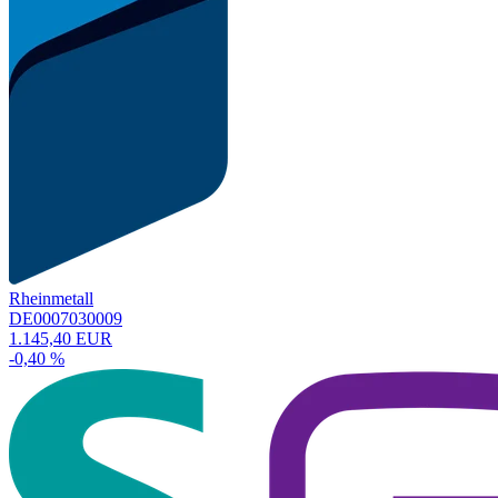
Rheinmetall
DE0007030009
1.145,40 EUR
-0,40 %