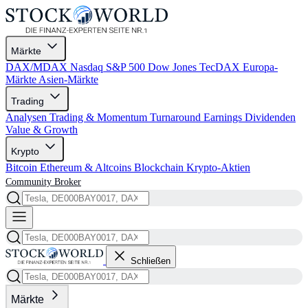
Märkte
DAX/MDAX
Nasdaq
S&P 500
Dow Jones
TecDAX
Europa-
Märkte
Asien-Märkte
Trading
Analysen
Trading & Momentum
Turnaround
Earnings
Dividenden
Value & Growth
Krypto
Bitcoin
Ethereum & Altcoins
Blockchain
Krypto-Aktien
Community
Broker
Schließen
Märkte