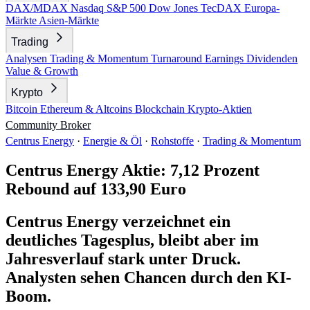
DAX/MDAX
Nasdaq
S&P 500
Dow Jones
TecDAX
Europa-
Märkte
Asien-Märkte
Trading
Analysen
Trading & Momentum
Turnaround
Earnings
Dividenden
Value & Growth
Krypto
Bitcoin
Ethereum & Altcoins
Blockchain
Krypto-Aktien
Community
Broker
Centrus Energy
·
Energie & Öl
·
Rohstoffe
·
Trading & Momentum
Centrus Energy Aktie: 7,12 Prozent
Rebound auf 133,90 Euro
Centrus Energy verzeichnet ein
deutliches Tagesplus, bleibt aber im
Jahresverlauf stark unter Druck.
Analysten sehen Chancen durch den KI-
Boom.