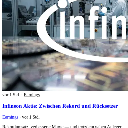
vor 1 Std.
·
Earnings
Infineon Aktie: Zwischen Rekord und Rücksetzer
Earnings
·
vor 1 Std.
Rekordumsatz, verbesserte Marge — und trotzdem gaben Anleger