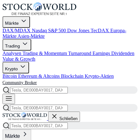
Märkte
DAX/MDAX
Nasdaq
S&P 500
Dow Jones
TecDAX
Europa-
Märkte
Asien-Märkte
Trading
Analysen
Trading & Momentum
Turnaround
Earnings
Dividenden
Value & Growth
Krypto
Bitcoin
Ethereum & Altcoins
Blockchain
Krypto-Aktien
Community
Broker
Schließen
Märkte