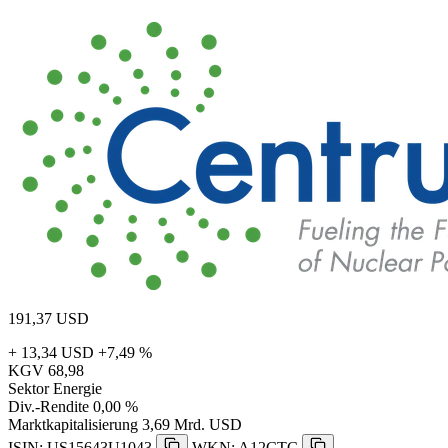
191,37
USD
+ 13,34 USD
+7,49 %
KGV
68,98
Sektor
Energie
Div.-Rendite
0,00 %
Marktkapitalisierung
3,69 Mrd. USD
ISIN: US15643U1043
WKN: A12CTC