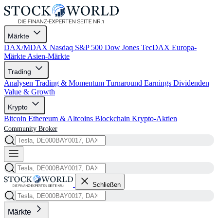
Märkte
DAX/MDAX
Nasdaq
S&P 500
Dow Jones
TecDAX
Europa-
Märkte
Asien-Märkte
Trading
Analysen
Trading & Momentum
Turnaround
Earnings
Dividenden
Value & Growth
Krypto
Bitcoin
Ethereum & Altcoins
Blockchain
Krypto-Aktien
Community
Broker
Schließen
Märkte