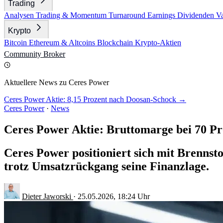
Trading
Analysen
Trading & Momentum
Turnaround
Earnings
Dividenden
V
Krypto
Bitcoin
Ethereum & Altcoins
Blockchain
Krypto-Aktien
Community
Broker
Aktuellere News zu Ceres Power
Ceres Power Aktie: 8,15 Prozent nach Doosan-Schock →
Ceres Power
·
News
Ceres Power Aktie: Bruttomarge bei 70 Pr
Ceres Power positioniert sich mit Brenns
trotz Umsatzrückgang seine Finanzlage.
Dieter Jaworski
·
25.05.2026, 18:24 Uhr