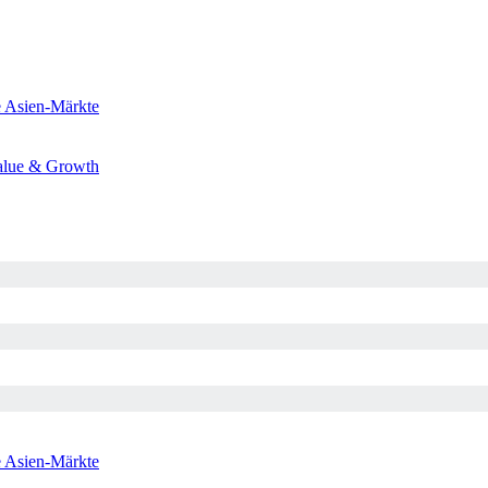
e
Asien-Märkte
alue & Growth
e
Asien-Märkte