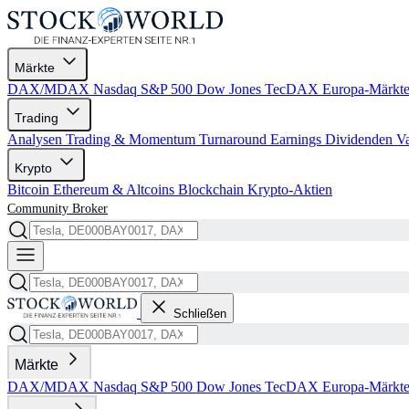
Märkte
DAX/MDAX
Nasdaq
S&P 500
Dow Jones
TecDAX
Europa-Märkt
Trading
Analysen
Trading & Momentum
Turnaround
Earnings
Dividenden
V
Krypto
Bitcoin
Ethereum & Altcoins
Blockchain
Krypto-Aktien
Community
Broker
Schließen
Märkte
DAX/MDAX
Nasdaq
S&P 500
Dow Jones
TecDAX
Europa-Märkt