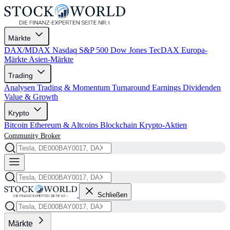
Märkte
DAX/MDAX
Nasdaq
S&P 500
Dow Jones
TecDAX
Europa-
Märkte
Asien-Märkte
Trading
Analysen
Trading & Momentum
Turnaround
Earnings
Dividenden
Value & Growth
Krypto
Bitcoin
Ethereum & Altcoins
Blockchain
Krypto-Aktien
Community
Broker
Schließen
Märkte