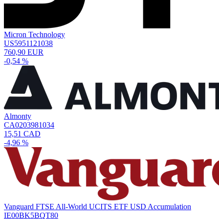
Micron Technology
US5951121038
760,90 EUR
-0,54 %
Almonty
CA0203981034
15,51 CAD
-4,96 %
Vanguard FTSE All-World UCITS ETF USD Accumulation
IE00BK5BQT80