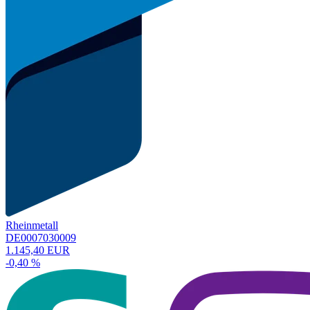
Rheinmetall
DE0007030009
1.145,40 EUR
-0,40 %