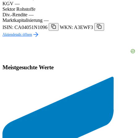
KGV
—
Sektor
Rohstoffe
Div.-Rendite
—
Marktkapitalisierung
—
ISIN: CA04051N1096
WKN: A3EWF3
Aktiendetails öffnen
Meistgesuchte Werte