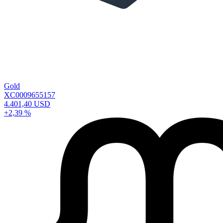
Gold
XC0009655157
4.401,40 USD
+2,39 %