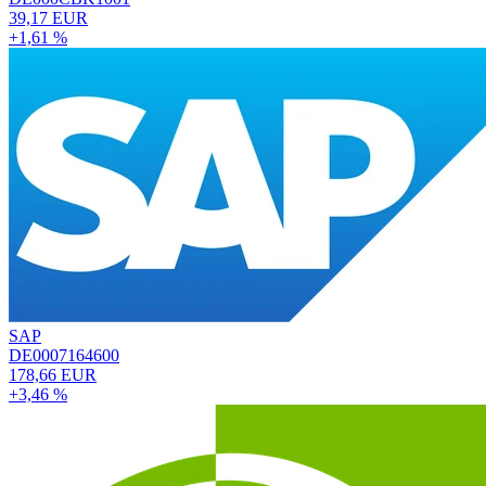
39,17 EUR
+1,61 %
SAP
DE0007164600
178,66 EUR
+3,46 %