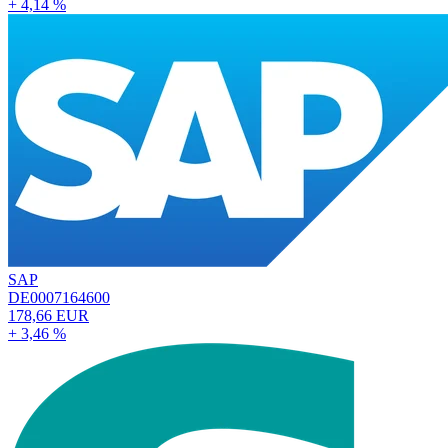
+ 4,14 %
SAP
DE0007164600
178,66 EUR
+ 3,46 %