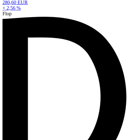
280,60 EUR
+ 2,56 %
Flop