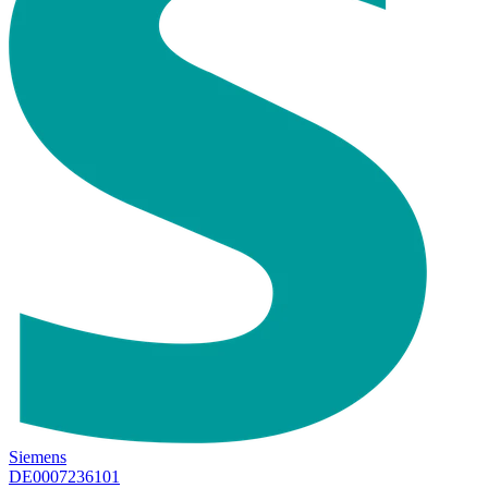
Siemens
DE0007236101