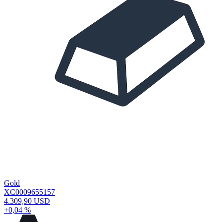
Gold
XC0009655157
4.309,90 USD
+0,04 %