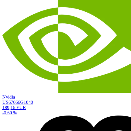
Nvidia
US67066G1040
189,16 EUR
-0,60 %