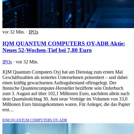
vor 32 Min.
·
IPOs
IQM QUANTUM COMPUTERS OY-ADR Aktie:
Neues 52-Wochen-Tief bei 7,80 Euro
IPOs
·
vor 32 Min.
IQM Quantum Computers Oyj hat am Dienstag zum ersten Mal
Geschäftszahlen als notiertes Unternehmen präsentiert – und dabei
einen kräftig gewachsenen Auftragsbestand offengelegt. Der
finnische Quantencomputer-Hersteller bezifferte sein Orderbuch
zum 3. August auf über 102,1 Millionen Euro, nachdem allein nach
dem Quartalsstichtag 30. Juni neue Verträge im Volumen von 33,0
Millionen Euro hinzugekommen waren. Für Anleger, die das Papier
erst…
IQM QUANTUM COMPUTERS OY-ADR