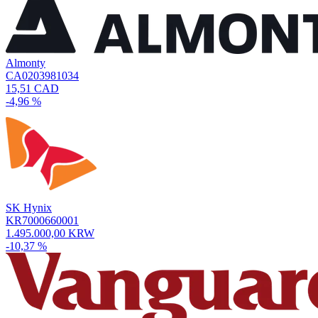
Almonty
CA0203981034
15,51 CAD
-4,96 %
SK Hynix
KR7000660001
1.495.000,00 KRW
-10,37 %