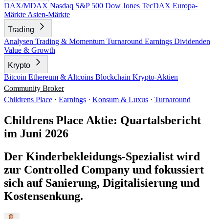
DAX/MDAX
Nasdaq
S&P 500
Dow Jones
TecDAX
Europa-
Märkte
Asien-Märkte
Trading
Analysen
Trading & Momentum
Turnaround
Earnings
Dividenden
Value & Growth
Krypto
Bitcoin
Ethereum & Altcoins
Blockchain
Krypto-Aktien
Community
Broker
Childrens Place
·
Earnings
·
Konsum & Luxus
·
Turnaround
Childrens Place Aktie: Quartalsbericht
im Juni 2026
Der Kinderbekleidungs-Spezialist wird
zur Controlled Company und fokussiert
sich auf Sanierung, Digitalisierung und
Kostensenkung.