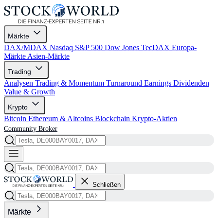
Märkte
DAX/MDAX
Nasdaq
S&P 500
Dow Jones
TecDAX
Europa-
Märkte
Asien-Märkte
Trading
Analysen
Trading & Momentum
Turnaround
Earnings
Dividenden
Value & Growth
Krypto
Bitcoin
Ethereum & Altcoins
Blockchain
Krypto-Aktien
Community
Broker
Schließen
Märkte