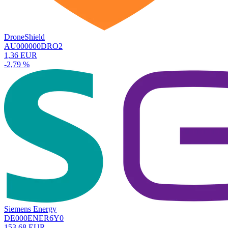
DroneShield
AU000000DRO2
1,36 EUR
-2,79 %
Siemens Energy
DE000ENER6Y0
153,68 EUR