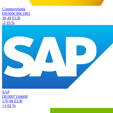
Commerzbank
DE000CBK1001
38,49 EUR
-2,19 %
SAP
DE0007164600
170,98 EUR
+1,02 %