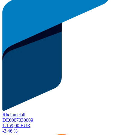
Rheinmetall
DE0007030009
1.159,00 EUR
-3,46 %