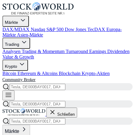
Märkte
DAX/MDAX
Nasdaq
S&P 500
Dow Jones
TecDAX
Europa-
Märkte
Asien-Märkte
Trading
Analysen
Trading & Momentum
Turnaround
Earnings
Dividenden
Value & Growth
Krypto
Bitcoin
Ethereum & Altcoins
Blockchain
Krypto-Aktien
Community
Broker
Schließen
Märkte