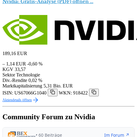
Nvidia: Gratis-Analyse (PDF) öffnen …
189,16
EUR
– 1,14 EUR
-0,60 %
KGV
33,57
Sektor
Technologie
Div.-Rendite
0,02 %
Marktkapitalisierung
5,31 Bio. EUR
ISIN: US67066G1040
WKN: 918422
Aktiendetails öffnen
Community Forum zu Nvidia