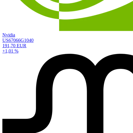
Nvidia
US67066G1040
191,70 EUR
+1,01 %