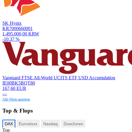
SK Hynix
KR7000660001
1.495.000,00 KRW
-10,37 %
Vanguard FTSE All-World UCITS ETF USD Accumulation
IE00BK5BQT80
167,60 EUR
—
Alle Werte anzeigen
Top & Flops
DAX
Eurostoxx
Nasdaq
DowJones
Top