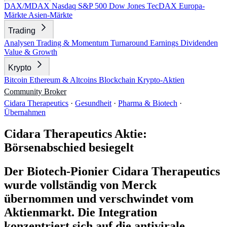
DAX/MDAX
Nasdaq
S&P 500
Dow Jones
TecDAX
Europa-
Märkte
Asien-Märkte
Trading
Analysen
Trading & Momentum
Turnaround
Earnings
Dividenden
Value & Growth
Krypto
Bitcoin
Ethereum & Altcoins
Blockchain
Krypto-Aktien
Community
Broker
Cidara Therapeutics
·
Gesundheit
·
Pharma & Biotech
·
Übernahmen
Cidara Therapeutics Aktie:
Börsenabschied besiegelt
Der Biotech-Pionier Cidara Therapeutics
wurde vollständig von Merck
übernommen und verschwindet vom
Aktienmarkt. Die Integration
konzentriert sich auf die antivirale