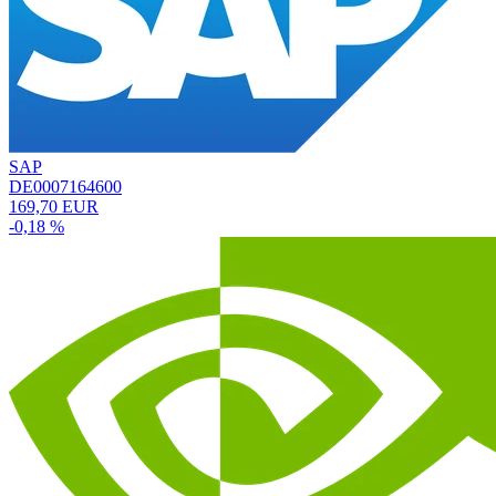
SAP
DE0007164600
169,70 EUR
-0,18 %