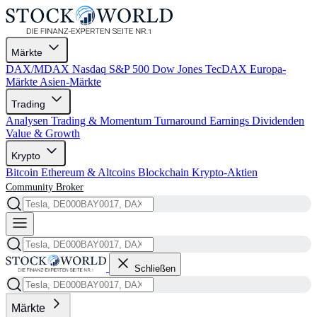
Märkte
DAX/MDAX
Nasdaq
S&P 500
Dow Jones
TecDAX
Europa-
Märkte
Asien-Märkte
Trading
Analysen
Trading & Momentum
Turnaround
Earnings
Dividenden
Value & Growth
Krypto
Bitcoin
Ethereum & Altcoins
Blockchain
Krypto-Aktien
Community
Broker
Schließen
Märkte