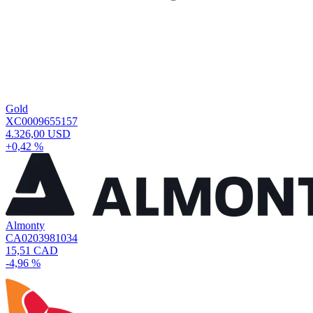
Gold
XC0009655157
4.326,00 USD
+0,42 %
Almonty
CA0203981034
15,51 CAD
-4,96 %